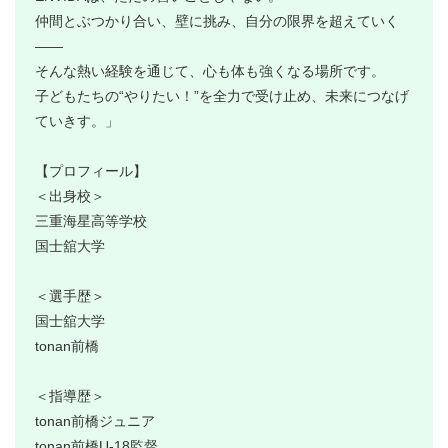
仲間とぶつかり合い、壁に挑み、自分の限界を超えていく
――
そんな熱い経験を通じて、心も体も強くなる場所です。
子どもたちの“やりたい！”を全力で受け止め、未来につなげ
ていきす。」
【プロフィール】
＜出身校＞
三重海星高等学校
国士舘大学
＜選手歴＞
国士舘大学
tonan前橋
＜指導歴＞
tonan前橋ジュニア
tonan前橋U-18監督