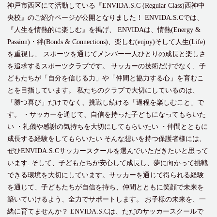
神戸市西区にて活動している『ENVIDA.S.C (Regular Class)西神中
央校』のご紹介ページが公開となりました！ ENVIDA.S.Cでは、
『人生を情熱的に楽しむ』を掲げ、 ENVIDAは、情熱(Energy &
Passion)・絆(Bonds & Connections)、楽しむ(enjoy)そして人生(Life)
を重視し、 スポーツを通じてメンバー一人ひとりの成長と楽しさ
を追求するスポーツクラブです。 サッカーの技術だけでなく、子
どもたちが「自分を信じる力」や「仲間と協力する心」を育むこ
とを目指しています。 私たちのクラブで大切にしているのは、
「勝つ喜び」だけでなく、挑戦し続ける「過程を楽しむこと」で
す。 ・サッカーを通じて、自信を持った子どもになってもらいた
い ・礼儀や感謝の気持ちを大切にしてもらいたい ・仲間とともに
成長する経験をしてもらいたい そんな想いを持つ保護者様には、
ぜひENVIDA.S.Cサッカースクールを選んでいただきたいと思って
います. そして、子どもたちが安心して成長し、夢に向かって挑戦
できる環境を大切にしています。サッカーを通じて得られる経験
を通じて、子どもたちが自信を持ち、仲間とともに笑顔で未来を
築いていけるよう、全力でサポートします。 お子様の未来を、一
緒に育てませんか？ ENVIDA.S.Cは、ただのサッカースクールで