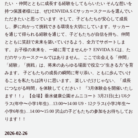
たい ・仲間とともに成長する経験をしてもらいたい そんな想いを
持つ保護者様には、ぜひENVIDA.S.Cサッカースクールを選んでい
ただきたいと思っています. そして、子どもたちが安心して成長
し、夢に向かって挑戦できる環境を大切にしています。サッカー
を通じて得られる経験を通じて、子どもたちが自信を持ち、仲間
とともに笑顔で未来を築いていけるよう、全力でサポートしま
す。 お子様の未来を、一緒に育てませんか？ ENVIDA.S.Cは、た
だのサッカースクールではありません。 ここで出会える「仲間」
「経験」「挑戦」は、将来のあらゆる場面で役立つ“生きる力”を育
みます。 子どもたちの成長の瞬間に寄り添い、ともに歩んでいけ
ることを私たちは誇りに思います。 楽しいだけじゃない、「成長
につながる時間」を体験してください！ 『3月体験会を開催いたし
ます！！』 【会場】垂水健康公園オムニコート 3月21日(土) U6ク
ラス(年中〜小学1年生)…13:00〜14:00 U9・12クラス(小学2年生〜
小学6年生)…14:00〜15:00 沢山の子どもたちの参加をお待ちしてお
ります！！
2026-02-26