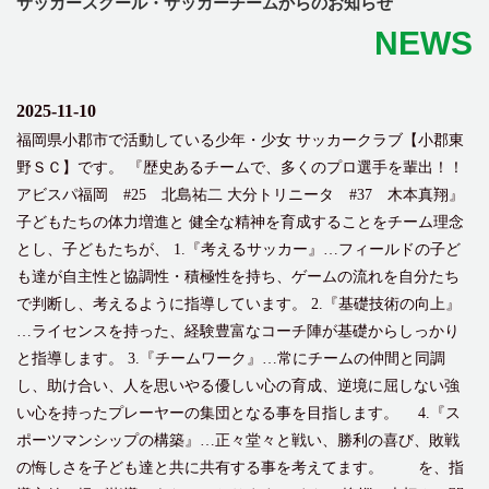
サッカースクール・サッカーチームからのお知らせ
NEWS
2025-11-10
福岡県小郡市で活動している少年・少女 サッカークラブ【小郡東
野ＳＣ】です。 『歴史あるチームで、多くのプロ選手を輩出！！
アビスパ福岡 #25 北島祐二 大分トリニータ #37 木本真翔』
子どもたちの体力増進と 健全な精神を育成することをチーム理念
とし、子どもたちが、 1.『考えるサッカー』…フィールドの子ど
も達が自主性と協調性・積極性を持ち、ゲームの流れを自分たち
で判断し、考えるように指導しています。 2.『基礎技術の向上』
…ライセンスを持った、経験豊富なコーチ陣が基礎からしっかり
と指導します。 3.『チームワーク』…常にチームの仲間と同調
し、助け合い、人を思いやる優しい心の育成、逆境に屈しない強
い心を持ったプレーヤーの集団となる事を目指します。 4.『ス
ポーツマンシップの構築』…正々堂々と戦い、勝利の喜び、敗戦
の悔しさを子ども達と共に共有する事を考えてます。 を、指