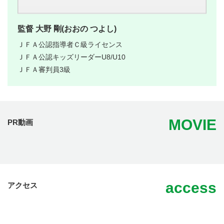
監督 大野 剛(おおの つよし)
ＪＦＡ公認指導者Ｃ級ライセンス
ＪＦＡ公認キッズリーダーU8/U10
ＪＦＡ審判員3級
MOVIE
PR動画
access
アクセス