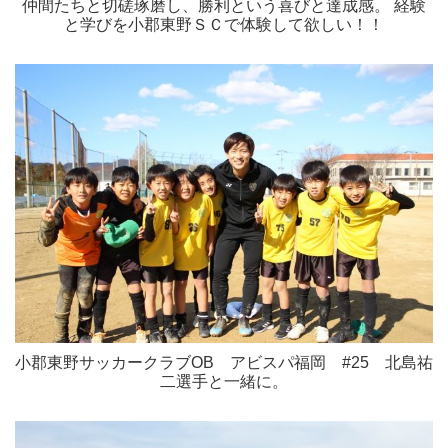
仲間たちと切磋琢磨し、勝利という喜びと達成感。 経験
と学びを小郡東野ＳＣで体験して欲しい！！
小郡東野サッカークラブOB アビスパ福岡 #25 北島祐
二選手と一緒に。