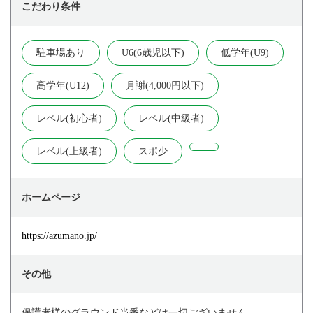
こだわり条件
駐車場あり
U6(6歳児以下)
低学年(U9)
高学年(U12)
月謝(4,000円以下)
レベル(初心者)
レベル(中級者)
レベル(上級者)
スポ少
ホームページ
https://azumano.jp/
その他
保護者様のグラウンド当番などは一切ございません。