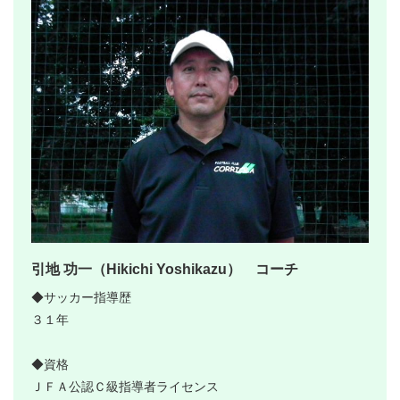
引地 功一（Hikichi Yoshikazu） コーチ
◆サッカー指導歴
３１年
◆資格
ＪＦＡ公認Ｃ級指導者ライセンス