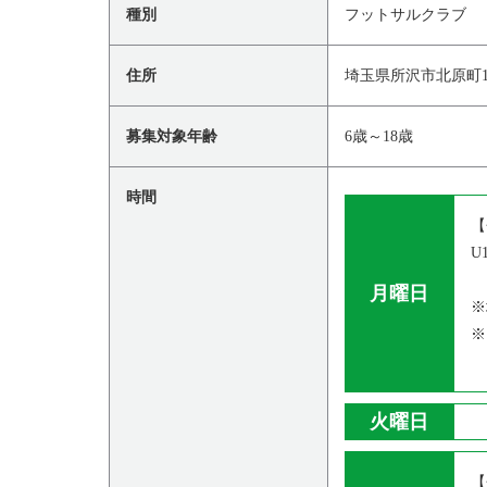
種別
フットサルクラブ
住所
埼玉県所沢市北原町1
募集対象年齢
6歳～18歳
時間
【
U
月曜日
※
※
火曜日
【