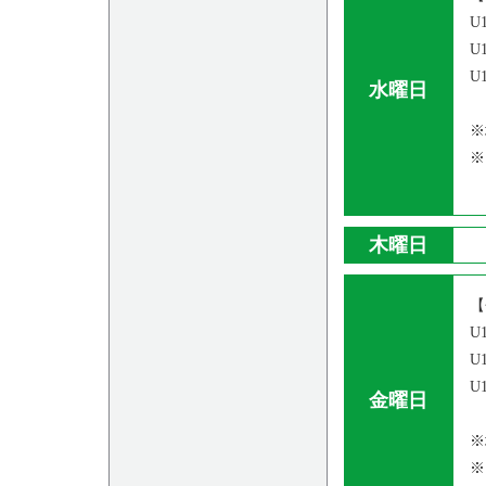
U
U
U
水曜日
※
※
木曜日
【
U
U
U
金曜日
※
※