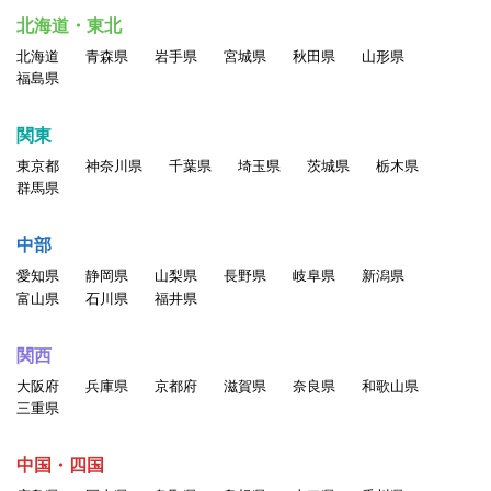
・他人の名誉、信用、プライバシー権、パブリシティ権、著作
北海道・東北
権、その他の権利を侵害する行為
北海道
青森県
岩手県
宮城県
秋田県
山形県
・他のユーザに対する中傷、脅迫、いやがらせ、その他経済的
福島県
もしくは精神的損害または不利益を与える行為
・民族・人種・性別・年齢等による差別につながる表現の掲載
関東
・ポルノ、ヌード画像、その他一般の方が不快に感ずる画像、
東京都
神奈川県
千葉県
埼玉県
茨城県
栃木県
言葉、その他の表現の掲載
群馬県
・情報を改ざん・消去する行為、または事実に反する情報を送
信・掲示する行為
中部
・自分以外の人物を名乗ったり、代理権がないにもかかわらず
愛知県
静岡県
山梨県
長野県
岐阜県
新潟県
会社などの組織を名乗ったり、または他の人 物や組織と提
富山県
石川県
福井県
携、協力関係にあると偽ったりする行為。
・他のユーザの個人情報を収集・蓄積する行為
関西
・当サービスに関わる記載について、無断でそのコピー、複
大阪府
兵庫県
京都府
滋賀県
奈良県
和歌山県
製、アップロード、掲示、伝送、配布等をする行為
三重県
・同じアカウントを複数人で利用する行為
・一人のユーザが複数のアカウントを持つ行為
中国・四国
・その他公序良俗、一般常識に反する行為、当社が不適切と判