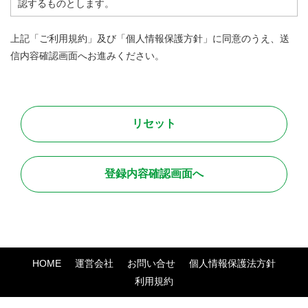
認するものとします。
この利用規約の他、当サイトからリンクされた他サイト、また
上記「ご利用規約」及び「個人情報保護方針」に同意のうえ、送
利用する個別サービスの利用規約（本利用規約では網羅できな
信内容確認画面へお進みください。
い、個別サービス特有の規約）が存在する場合は、その利用規
約に従ってください。
●禁止行為
本サービス利用に関しまして、全てのユーザが法令に則って安
全且つ快適に取引を行って頂くために、以下に定める行為を禁
止します。
・法令に違反する行為、および違法な行為を勧誘または助長す
る行為
HOME
運営会社
お問い合せ
個人情報保護法方針
・他のユーザのアクセスまたは操作を妨害する行為
利用規約
・サイト運営またはネットワーク・システムを妨害する行為