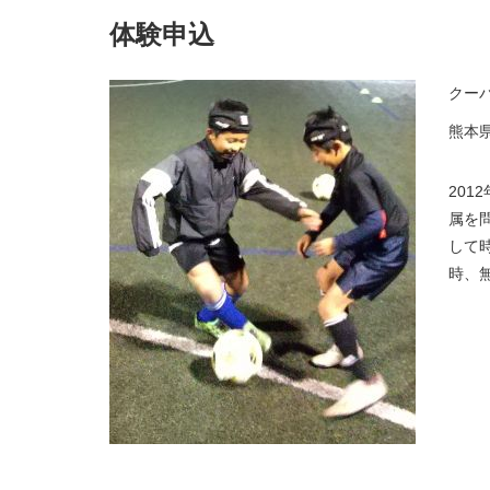
体験申込
クー
熊本
20
属を
して
時、