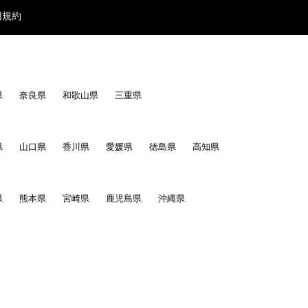
用規約
県
奈良県
和歌山県
三重県
、協力関係にあると偽ったりする行為。
県
山口県
香川県
愛媛県
徳島県
高知県
県
熊本県
宮崎県
鹿児島県
沖縄県