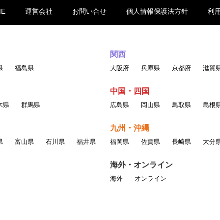
ME
運営会社
お問い合せ
個人情報保護法方針
利
る行為
権、著作権、その他の権利を侵害する行為
他経済的もしくは精神的損害または不利益を与える行為
現の掲載
関西
る画像、言葉、その他の表現の掲載
県
福島県
大阪府
兵庫県
京都府
滋賀
情報を送信・掲示する行為
かわらず会社などの組織を名乗ったり、または他の人 物や組織と提携
中国・四国
木県
群馬県
広島県
岡山県
鳥取県
島根
ー、複製、アップロード、掲示、伝送、配布等をする行為
九州・沖縄
県
富山県
石川県
福井県
福岡県
佐賀県
長崎県
大分
適切と判断した行為
海外・オンライン
削除を含めたしかるべき処置をとるものと
海外
オンライン