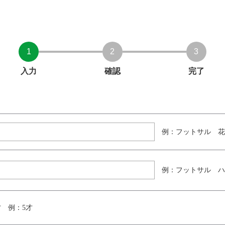
1
2
3
入力
確認
完了
例：フットサル 花
例：フットサル ハ
才 例：5才