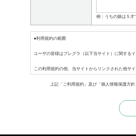
例：うちの娘は５才
●利用規約の範囲
ユーザの皆様はプレグラ（以下当サイト）に関するイ
この利用規約の他、当サイトからリンクされた他サイ
の利用規約に従ってください。
上記「ご利用規約」及び「個人情報保護方針
●禁止行為
本サービス利用に関しまして、全てのユーザが法令に
・法令に違反する行為、および違法な行為を勧誘また