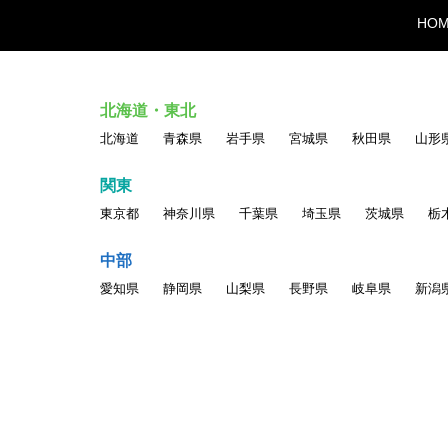
・他のユーザのアクセスまたは操作を妨害する行為
HO
・サイト運営またはネットワーク・システムを妨害す
・他人の名誉、信用、プライバシー権、パブリシティ
・他のユーザに対する中傷、脅迫、いやがらせ、その
・民族・人種・性別・年齢等による差別につながる表
北海道・東北
・ポルノ、ヌード画像、その他一般の方が不快に感ず
北海道
青森県
岩手県
宮城県
秋田県
山形
・情報を改ざん・消去する行為、または事実に反する
・自分以外の人物を名乗ったり、代理権がないにもか
関東
・他のユーザの個人情報を収集・蓄積する行為
東京都
神奈川県
千葉県
埼玉県
茨城県
栃
・当サービスに関わる記載について、無断でそのコピ
・同じアカウントを複数人で利用する行為
中部
・一人のユーザが複数のアカウントを持つ行為
愛知県
静岡県
山梨県
長野県
岐阜県
新潟
・その他公序良俗、一般常識に反する行為、当社が不
以上の行為が確認された場合、掲載情報の変更、登録
します。