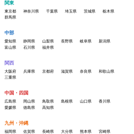
関東
・ポルノ、ヌード画像、その他一般の方が不快に感ずる画像、
東京都
神奈川県
千葉県
埼玉県
茨城県
栃木県
言葉、その他の表現の掲載
群馬県
・情報を改ざん・消去する行為、または事実に反する情報を送
信・掲示する行為
中部
・自分以外の人物を名乗ったり、代理権がないにもかかわらず
愛知県
静岡県
山梨県
長野県
岐阜県
新潟県
会社などの組織を名乗ったり、または他の人 物や組織と提
富山県
石川県
福井県
携、協力関係にあると偽ったりする行為。
・他のユーザの個人情報を収集・蓄積する行為
関西
・当サービスに関わる記載について、無断でそのコピー、複
大阪府
兵庫県
京都府
滋賀県
奈良県
和歌山県
製、アップロード、掲示、伝送、配布等をする行為
三重県
・同じアカウントを複数人で利用する行為
・一人のユーザが複数のアカウントを持つ行為
中国・四国
・その他公序良俗、一般常識に反する行為、当社が不適切と判
広島県
岡山県
鳥取県
島根県
山口県
香川県
断した行為
愛媛県
徳島県
高知県
以上の行為が確認された場合、掲載情報の変更、登録削除を含
九州・沖縄
めたしかるべき処置をとるものと
福岡県
佐賀県
長崎県
大分県
熊本県
宮崎県
します。