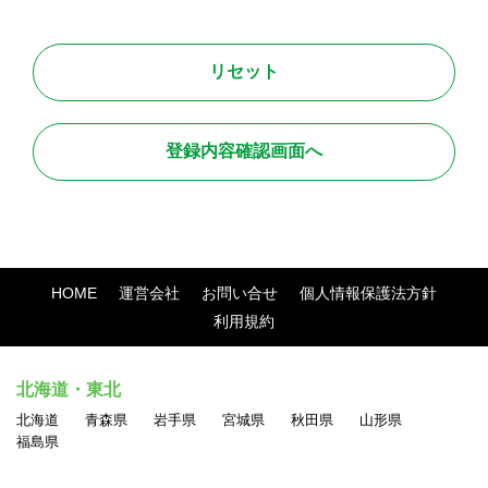
約に従ってください。
●禁止行為
本サービス利用に関しまして、全てのユーザが法令に則って安
全且つ快適に取引を行って頂くために、以下に定める行為を禁
止します。
・法令に違反する行為、および違法な行為を勧誘または助長す
る行為
HOME
運営会社
お問い合せ
個人情報保護法方針
・他のユーザのアクセスまたは操作を妨害する行為
利用規約
・サイト運営またはネットワーク・システムを妨害する行為
・他人の名誉、信用、プライバシー権、パブリシティ権、著作
北海道・東北
権、その他の権利を侵害する行為
北海道
青森県
岩手県
宮城県
秋田県
山形県
・他のユーザに対する中傷、脅迫、いやがらせ、その他経済的
福島県
もしくは精神的損害または不利益を与える行為
・民族・人種・性別・年齢等による差別につながる表現の掲載