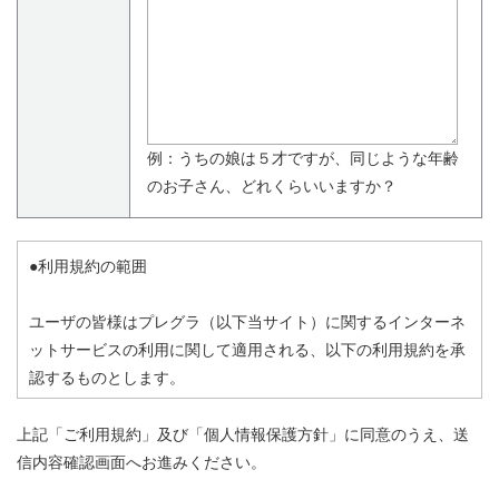
例：うちの娘は５才ですが、同じような年齢
のお子さん、どれくらいいますか？
●利用規約の範囲
ユーザの皆様はプレグラ（以下当サイト）に関するインターネ
ットサービスの利用に関して適用される、以下の利用規約を承
認するものとします。
この利用規約の他、当サイトからリンクされた他サイト、また
上記「ご利用規約」及び「個人情報保護方針」に同意のうえ、送
利用する個別サービスの利用規約（本利用規約では網羅できな
信内容確認画面へお進みください。
い、個別サービス特有の規約）が存在する場合は、その利用規