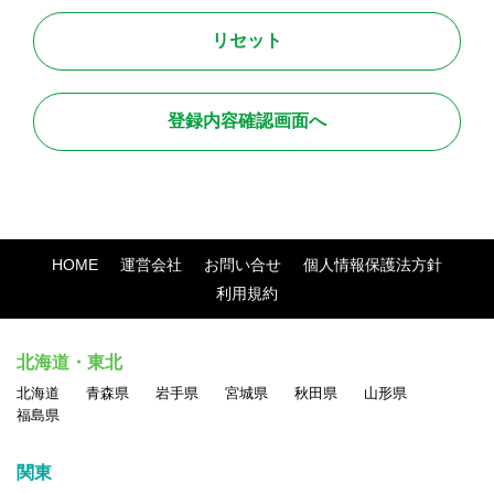
●禁止行為
本サービス利用に関しまして、全てのユーザが法令に則って安
全且つ快適に取引を行って頂くために、以下に定める行為を禁
止します。
・法令に違反する行為、および違法な行為を勧誘または助長す
る行為
HOME
運営会社
お問い合せ
個人情報保護法方針
・他のユーザのアクセスまたは操作を妨害する行為
利用規約
・サイト運営またはネットワーク・システムを妨害する行為
・他人の名誉、信用、プライバシー権、パブリシティ権、著作
北海道・東北
権、その他の権利を侵害する行為
北海道
青森県
岩手県
宮城県
秋田県
山形県
・他のユーザに対する中傷、脅迫、いやがらせ、その他経済的
福島県
もしくは精神的損害または不利益を与える行為
・民族・人種・性別・年齢等による差別につながる表現の掲載
関東
・ポルノ、ヌード画像、その他一般の方が不快に感ずる画像、