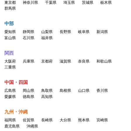
東京都
神奈川県
千葉県
埼玉県
茨城県
栃木県
言葉、その他の表現の掲載
群馬県
・情報を改ざん・消去する行為、または事実に反する情報を送
信・掲示する行為
中部
・自分以外の人物を名乗ったり、代理権がないにもかかわらず
愛知県
静岡県
山梨県
長野県
岐阜県
新潟県
会社などの組織を名乗ったり、または他の人 物や組織と提
富山県
石川県
福井県
携、協力関係にあると偽ったりする行為。
・他のユーザの個人情報を収集・蓄積する行為
関西
・当サービスに関わる記載について、無断でそのコピー、複
大阪府
兵庫県
京都府
滋賀県
奈良県
和歌山県
製、アップロード、掲示、伝送、配布等をする行為
三重県
・同じアカウントを複数人で利用する行為
・一人のユーザが複数のアカウントを持つ行為
中国・四国
・その他公序良俗、一般常識に反する行為、当社が不適切と判
広島県
岡山県
鳥取県
島根県
山口県
香川県
断した行為
愛媛県
徳島県
高知県
以上の行為が確認された場合、掲載情報の変更、登録削除を含
九州・沖縄
めたしかるべき処置をとるものと
福岡県
佐賀県
長崎県
大分県
熊本県
宮崎県
します。
鹿児島県
沖縄県