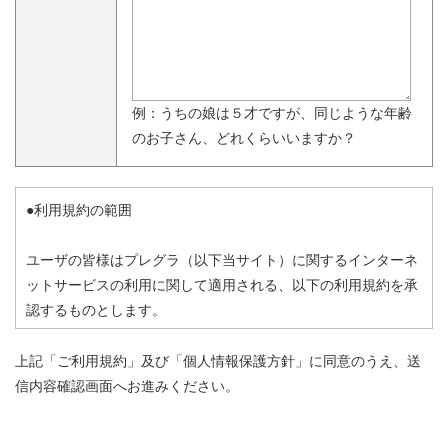
例：うちの娘は５才ですが、同じような年齢
のお子さん、どれくらいいますか？
●利用規約の範囲
ユーザの皆様はプレグラ（以下当サイト）に関するインターネ
ットサービスの利用に関して適用される、以下の利用規約を承
認するものとします。
この利用規約の他、当サイトからリンクされた他サイト、また
上記「ご利用規約」及び「個人情報保護方針」に同意のうえ、送
利用する個別サービスの利用規約（本利用規約では網羅できな
信内容確認画面へお進みください。
い、個別サービス特有の規約）が存在する場合は、その利用規
約に従ってください。