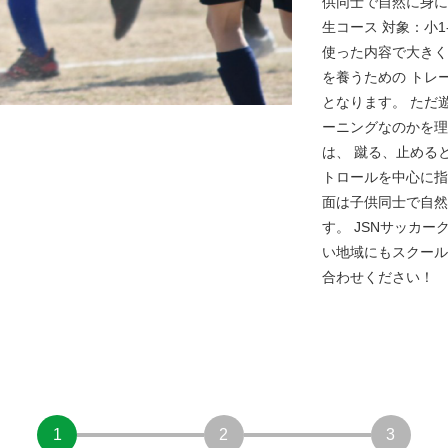
供同士で自然に身に
生コース 対象：小
使った内容で大きく
を養うための トレ
となります。 ただ
ーニングなのかを理
は、 蹴る、止める
トロールを中心に指
面は子供同士で自然
す。 JSNサッカ
い地域にもスクール
合わせください！
1
2
3