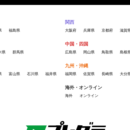
権、著作権、その他の権利を侵害する行為
他経済的もしくは精神的損害または不利益を与える行為
現の掲載
関西
る画像、言葉、その他の表現の掲載
県
福島県
大阪府
兵庫県
京都府
滋賀
情報を送信・掲示する行為
かわらず会社などの組織を名乗ったり、または他の人 物や組織と提携
中国・四国
木県
群馬県
広島県
岡山県
鳥取県
島根
ー、複製、アップロード、掲示、伝送、配布等をする行為
九州・沖縄
県
富山県
石川県
福井県
福岡県
佐賀県
長崎県
大分
適切と判断した行為
海外・オンライン
削除を含めたしかるべき処置をとるものと
海外
オンライン