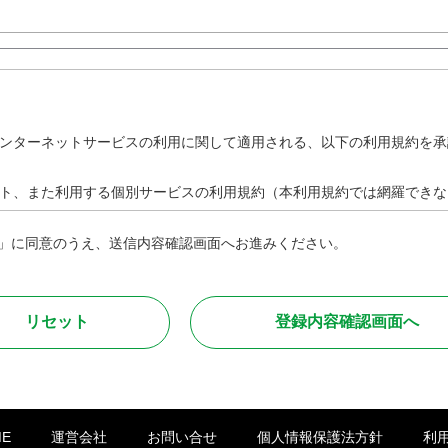
ンターネットサービスの利用に関して適用される、以下の利用規約を承
ト、また利用する個別サービスの利用規約（本利用規約では網羅できな
」に同意のうえ、送信内容確認画面へお進みください。
則って安全且つ快適に取引を行って頂くために、以下に定める行為を禁
は助長する行為
ME
運営会社
お問い合せ
個人情報保護法方針
利
る行為