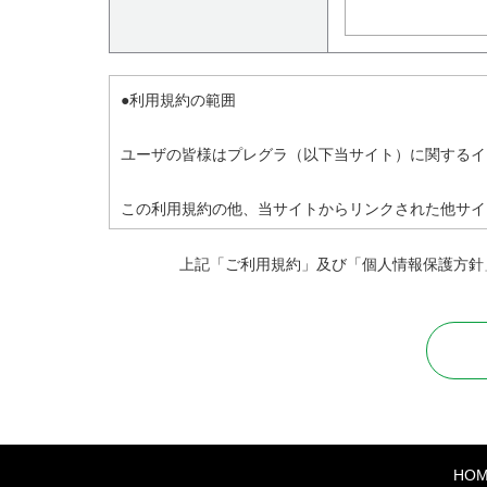
●利用規約の範囲
ユーザの皆様はプレグラ（以下当サイト）に関するイ
この利用規約の他、当サイトからリンクされた他サイ
の利用規約に従ってください。
上記「ご利用規約」及び「個人情報保護方針
●禁止行為
本サービス利用に関しまして、全てのユーザが法令に
・法令に違反する行為、および違法な行為を勧誘また
・他のユーザのアクセスまたは操作を妨害する行為
HO
・サイト運営またはネットワーク・システムを妨害す