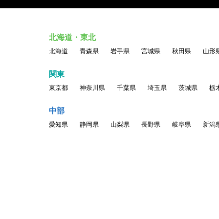
・他人の名誉、信用、プライバシー権、パブリシティ
・他のユーザに対する中傷、脅迫、いやがらせ、その
・民族・人種・性別・年齢等による差別につながる表
北海道・東北
・ポルノ、ヌード画像、その他一般の方が不快に感ず
北海道
青森県
岩手県
宮城県
秋田県
山形
・情報を改ざん・消去する行為、または事実に反する
・自分以外の人物を名乗ったり、代理権がないにもか
関東
・他のユーザの個人情報を収集・蓄積する行為
東京都
神奈川県
千葉県
埼玉県
茨城県
栃
・当サービスに関わる記載について、無断でそのコピ
・同じアカウントを複数人で利用する行為
中部
・一人のユーザが複数のアカウントを持つ行為
愛知県
静岡県
山梨県
長野県
岐阜県
新潟
・その他公序良俗、一般常識に反する行為、当社が不
以上の行為が確認された場合、掲載情報の変更、登録
します。
●著作権について