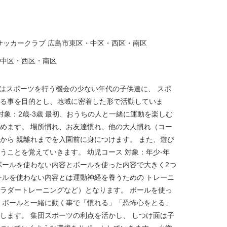
Nサッカークラブ 広島市東区・中区・西区・南区
中区・西区・南区
ブはスポーツを行う機会の少ない年代の子供達に、 スポ
る事を目的とし、地域に密着した形で活動していま
 対象：2歳-3歳 最初、おうちの人と一緒に運動を楽しむ
めます。 場所慣れ、お友達慣れ、他の大人慣れ（コー
から 親離れまでを入園前に身につけます。 また、遊び
うことを覚えていきます。 幼児コース 対象：年少-年
ボールを使わない内容とボールを使った内容で大きく2つ
ールを使わない内容とは運動神経を養うための トレーニ
ラダートレーニングなど）となります。 ボールを使っ
 ボールと一緒に動く事で「慣れる」「恐怖心をとる」
します。 集団スポーツの利点を活かし、 しつけ面は子