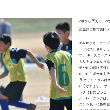
2歳から習えるJS
広島県広島市東区・
JSNサッカークラ
ーツの楽しさを伝え
す。 キッズコース
カリキュラムから始
チや他の保護者様）
の中からボールを扱
長 カリキュラムは
に分かれます。 ボ
ング（おにごっこ・
たトレーニングは、
ことを第一に指導致