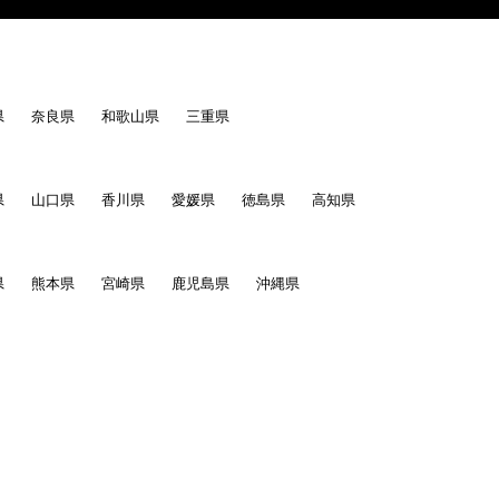
県
奈良県
和歌山県
三重県
、協力関係にあると偽ったりする行為。
県
山口県
香川県
愛媛県
徳島県
高知県
県
熊本県
宮崎県
鹿児島県
沖縄県