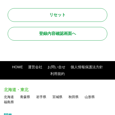
約に従ってください。
●禁止行為
本サービス利用に関しまして、全てのユーザが法令に則って安
全且つ快適に取引を行って頂くために、以下に定める行為を禁
止します。
・法令に違反する行為、および違法な行為を勧誘または助長す
る行為
HOME
運営会社
お問い合せ
個人情報保護法方針
・他のユーザのアクセスまたは操作を妨害する行為
利用規約
・サイト運営またはネットワーク・システムを妨害する行為
・他人の名誉、信用、プライバシー権、パブリシティ権、著作
北海道・東北
権、その他の権利を侵害する行為
北海道
青森県
岩手県
宮城県
秋田県
山形県
・他のユーザに対する中傷、脅迫、いやがらせ、その他経済的
福島県
もしくは精神的損害または不利益を与える行為
・民族・人種・性別・年齢等による差別につながる表現の掲載