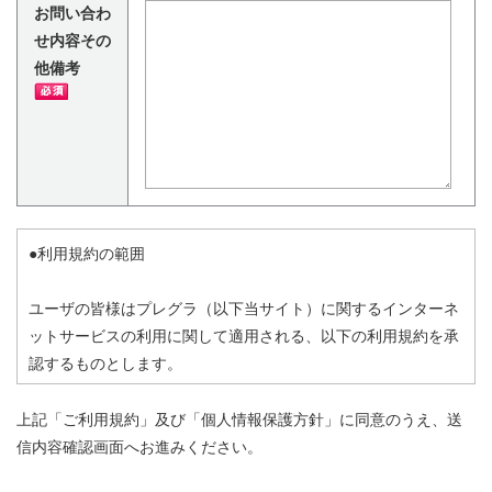
お問い合わ
せ内容その
他備考
●利用規約の範囲
ユーザの皆様はプレグラ（以下当サイト）に関するインターネ
ットサービスの利用に関して適用される、以下の利用規約を承
認するものとします。
この利用規約の他、当サイトからリンクされた他サイト、また
上記「ご利用規約」及び「個人情報保護方針」に同意のうえ、送
利用する個別サービスの利用規約（本利用規約では網羅できな
信内容確認画面へお進みください。
い、個別サービス特有の規約）が存在する場合は、その利用規