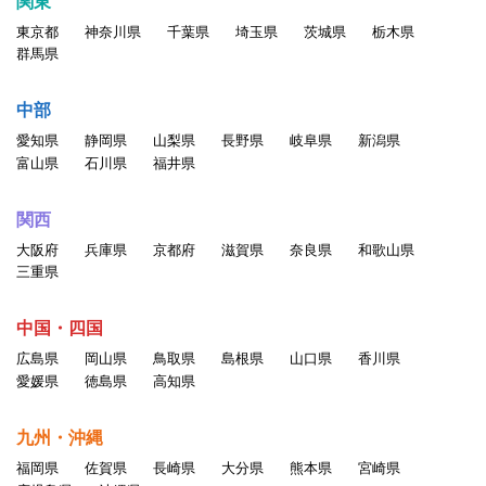
関東
・ポルノ、ヌード画像、その他一般の方が不快に感ずる画像、
東京都
神奈川県
千葉県
埼玉県
茨城県
栃木県
言葉、その他の表現の掲載
群馬県
・情報を改ざん・消去する行為、または事実に反する情報を送
信・掲示する行為
中部
・自分以外の人物を名乗ったり、代理権がないにもかかわらず
愛知県
静岡県
山梨県
長野県
岐阜県
新潟県
会社などの組織を名乗ったり、または他の人 物や組織と提
富山県
石川県
福井県
携、協力関係にあると偽ったりする行為。
・他のユーザの個人情報を収集・蓄積する行為
関西
・当サービスに関わる記載について、無断でそのコピー、複
大阪府
兵庫県
京都府
滋賀県
奈良県
和歌山県
製、アップロード、掲示、伝送、配布等をする行為
三重県
・同じアカウントを複数人で利用する行為
・一人のユーザが複数のアカウントを持つ行為
中国・四国
・その他公序良俗、一般常識に反する行為、当社が不適切と判
広島県
岡山県
鳥取県
島根県
山口県
香川県
断した行為
愛媛県
徳島県
高知県
以上の行為が確認された場合、掲載情報の変更、登録削除を含
九州・沖縄
めたしかるべき処置をとるものと
福岡県
佐賀県
長崎県
大分県
熊本県
宮崎県
します。