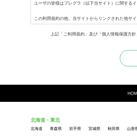
ユーザの皆様はプレグラ（以下当サイト）に関するイ
この利用規約の他、当サイトからリンクされた他サイ
の利用規約に従ってください。
上記「ご利用規約」及び「個人情報保護方針
●禁止行為
本サービス利用に関しまして、全てのユーザが法令に
・法令に違反する行為、および違法な行為を勧誘また
・他のユーザのアクセスまたは操作を妨害する行為
HO
・サイト運営またはネットワーク・システムを妨害す
・他人の名誉、信用、プライバシー権、パブリシティ
・他のユーザに対する中傷、脅迫、いやがらせ、その
・民族・人種・性別・年齢等による差別につながる表
北海道・東北
・ポルノ、ヌード画像、その他一般の方が不快に感ず
北海道
青森県
岩手県
宮城県
秋田県
山形
・情報を改ざん・消去する行為、または事実に反する