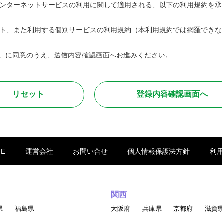
ンターネットサービスの利用に関して適用される、以下の利用規約を承
ト、また利用する個別サービスの利用規約（本利用規約では網羅できな
」に同意のうえ、送信内容確認画面へお進みください。
則って安全且つ快適に取引を行って頂くために、以下に定める行為を禁
は助長する行為
ME
運営会社
お問い合せ
個人情報保護法方針
利
る行為
権、著作権、その他の権利を侵害する行為
他経済的もしくは精神的損害または不利益を与える行為
現の掲載
関西
る画像、言葉、その他の表現の掲載
県
福島県
大阪府
兵庫県
京都府
滋賀
情報を送信・掲示する行為