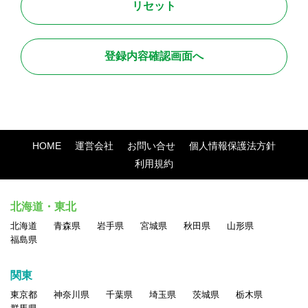
●禁止行為
本サービス利用に関しまして、全てのユーザが法令に則って安
全且つ快適に取引を行って頂くために、以下に定める行為を禁
止します。
・法令に違反する行為、および違法な行為を勧誘または助長す
る行為
HOME
運営会社
お問い合せ
個人情報保護法方針
・他のユーザのアクセスまたは操作を妨害する行為
利用規約
・サイト運営またはネットワーク・システムを妨害する行為
・他人の名誉、信用、プライバシー権、パブリシティ権、著作
北海道・東北
権、その他の権利を侵害する行為
北海道
青森県
岩手県
宮城県
秋田県
山形県
・他のユーザに対する中傷、脅迫、いやがらせ、その他経済的
福島県
もしくは精神的損害または不利益を与える行為
・民族・人種・性別・年齢等による差別につながる表現の掲載
関東
・ポルノ、ヌード画像、その他一般の方が不快に感ずる画像、
東京都
神奈川県
千葉県
埼玉県
茨城県
栃木県
言葉、その他の表現の掲載