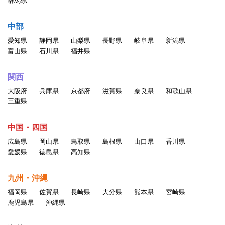
群馬県
・情報を改ざん・消去する行為、または事実に反する情報を送
信・掲示する行為
中部
・自分以外の人物を名乗ったり、代理権がないにもかかわらず
愛知県
静岡県
山梨県
長野県
岐阜県
新潟県
会社などの組織を名乗ったり、または他の人 物や組織と提
富山県
石川県
福井県
携、協力関係にあると偽ったりする行為。
・他のユーザの個人情報を収集・蓄積する行為
関西
・当サービスに関わる記載について、無断でそのコピー、複
大阪府
兵庫県
京都府
滋賀県
奈良県
和歌山県
製、アップロード、掲示、伝送、配布等をする行為
三重県
・同じアカウントを複数人で利用する行為
・一人のユーザが複数のアカウントを持つ行為
中国・四国
・その他公序良俗、一般常識に反する行為、当社が不適切と判
広島県
岡山県
鳥取県
島根県
山口県
香川県
断した行為
愛媛県
徳島県
高知県
以上の行為が確認された場合、掲載情報の変更、登録削除を含
九州・沖縄
めたしかるべき処置をとるものと
福岡県
佐賀県
長崎県
大分県
熊本県
宮崎県
します。
鹿児島県
沖縄県