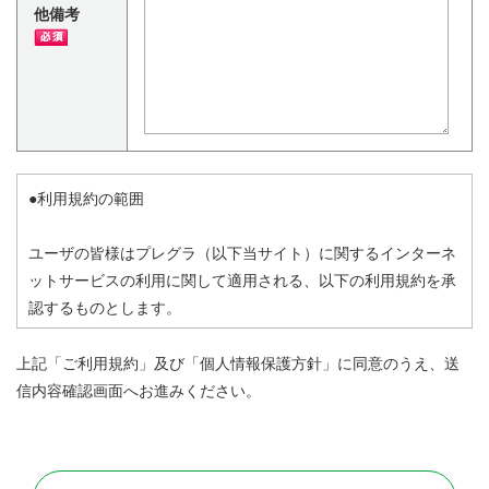
他備考
●利用規約の範囲
ユーザの皆様はプレグラ（以下当サイト）に関するインターネ
ットサービスの利用に関して適用される、以下の利用規約を承
認するものとします。
この利用規約の他、当サイトからリンクされた他サイト、また
上記「ご利用規約」及び「個人情報保護方針」に同意のうえ、送
利用する個別サービスの利用規約（本利用規約では網羅できな
信内容確認画面へお進みください。
い、個別サービス特有の規約）が存在する場合は、その利用規
約に従ってください。