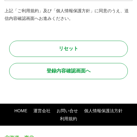
この利用規約の他、当サイトからリンクされた他サイト、また
上記「ご利用規約」及び「個人情報保護方針」に同意のうえ、送
利用する個別サービスの利用規約（本利用規約では網羅できな
信内容確認画面へお進みください。
い、個別サービス特有の規約）が存在する場合は、その利用規
約に従ってください。
●禁止行為
本サービス利用に関しまして、全てのユーザが法令に則って安
全且つ快適に取引を行って頂くために、以下に定める行為を禁
止します。
・法令に違反する行為、および違法な行為を勧誘または助長す
る行為
HOME
運営会社
お問い合せ
個人情報保護法方針
・他のユーザのアクセスまたは操作を妨害する行為
利用規約
・サイト運営またはネットワーク・システムを妨害する行為
・他人の名誉、信用、プライバシー権、パブリシティ権、著作