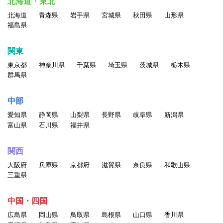
北海道・東北
権、その他の権利を侵害する行為
北海道
青森県
岩手県
宮城県
秋田県
山形県
・他のユーザに対する中傷、脅迫、いやがらせ、その他経済的
福島県
もしくは精神的損害または不利益を与える行為
・民族・人種・性別・年齢等による差別につながる表現の掲載
関東
・ポルノ、ヌード画像、その他一般の方が不快に感ずる画像、
東京都
神奈川県
千葉県
埼玉県
茨城県
栃木県
言葉、その他の表現の掲載
群馬県
・情報を改ざん・消去する行為、または事実に反する情報を送
信・掲示する行為
中部
・自分以外の人物を名乗ったり、代理権がないにもかかわらず
愛知県
静岡県
山梨県
長野県
岐阜県
新潟県
会社などの組織を名乗ったり、または他の人 物や組織と提
富山県
石川県
福井県
携、協力関係にあると偽ったりする行為。
・他のユーザの個人情報を収集・蓄積する行為
関西
・当サービスに関わる記載について、無断でそのコピー、複
大阪府
兵庫県
京都府
滋賀県
奈良県
和歌山県
製、アップロード、掲示、伝送、配布等をする行為
三重県
・同じアカウントを複数人で利用する行為
・一人のユーザが複数のアカウントを持つ行為
中国・四国
・その他公序良俗、一般常識に反する行為、当社が不適切と判
広島県
岡山県
鳥取県
島根県
山口県
香川県
断した行為