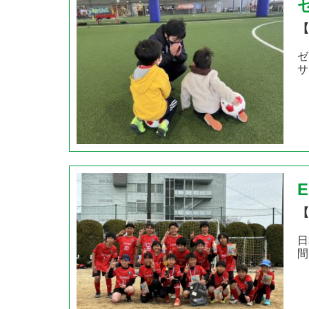
【
ゼ
サ
【
日
間