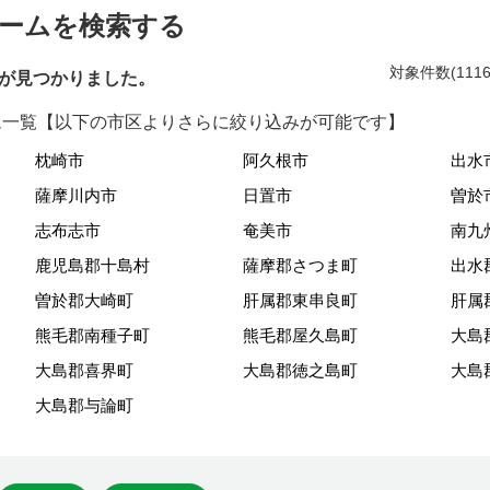
ームを検索する
対象件数(111
が見つかりました。
一覧【以下の市区よりさらに絞り込みが可能です】
枕崎市
阿久根市
出水
薩摩川内市
日置市
曽於
志布志市
奄美市
南九
鹿児島郡十島村
薩摩郡さつま町
出水
曽於郡大崎町
肝属郡東串良町
肝属
熊毛郡南種子町
熊毛郡屋久島町
大島
大島郡喜界町
大島郡徳之島町
大島
大島郡与論町