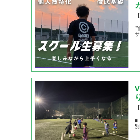
【
”
サ
【
■
別