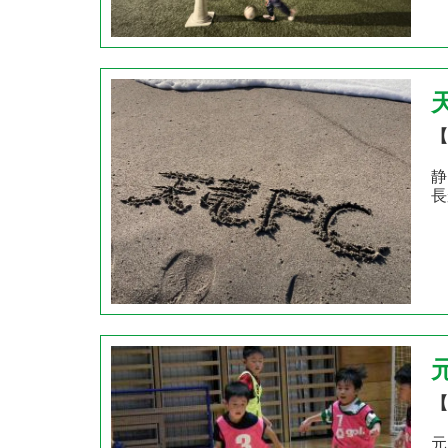
【
静
長
【
元