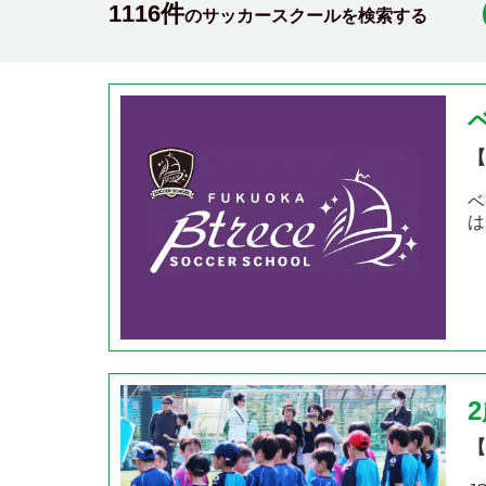
1116件
のサッカースクールを検索する
【
ベ
は
【