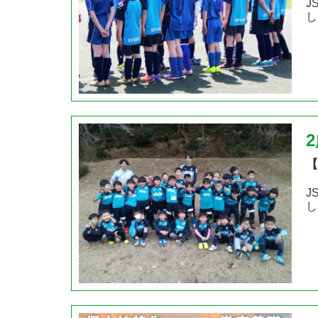
J
し
【
J
し