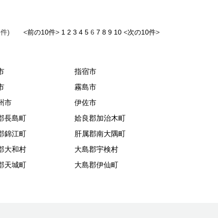
6件) <
前の10件
>
1
2
3
4
5
6
7
8
9
10
<
次の10件
>
市
指宿市
市
霧島市
州市
伊佐市
郡長島町
姶良郡加治木町
郡錦江町
肝属郡南大隅町
郡大和村
大島郡宇検村
郡天城町
大島郡伊仙町