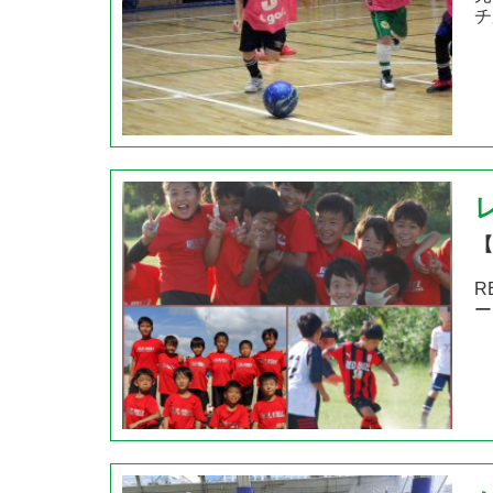
チ
【
R
ー