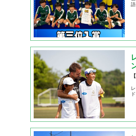
語
【
レ
ド