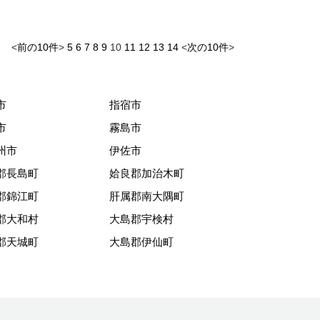
) <
前の10件
>
5
6
7
8
9
10
11
12
13
14
<
次の10件
>
市
指宿市
市
霧島市
州市
伊佐市
郡長島町
姶良郡加治木町
郡錦江町
肝属郡南大隅町
郡大和村
大島郡宇検村
郡天城町
大島郡伊仙町