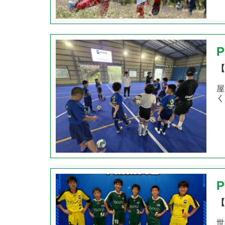
P
【
屋
く
【
世