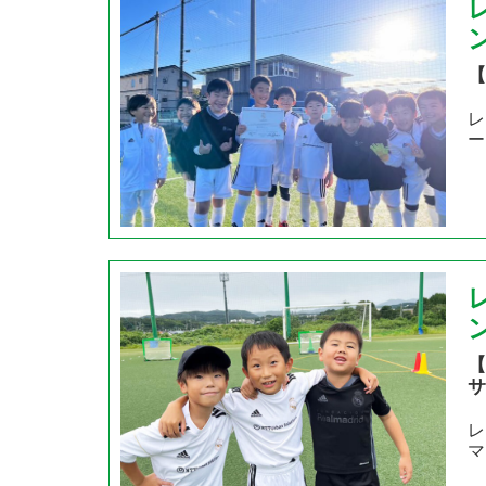
【
レ
ー
【
サ
レ
マ