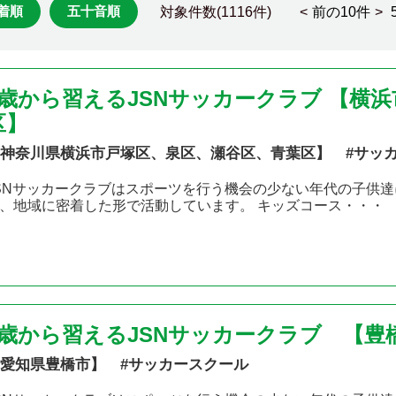
着順
五十音順
対象件数(1116件) <
前の10件
>
2歳から習えるJSNサッカークラブ 【横
区】
神奈川県横浜市戸塚区、泉区、瀬谷区、青葉区】 #サッ
SNサッカークラブはスポーツを行う機会の少ない年代の子供達
、地域に密着した形で活動しています。 キッズコース・・・
2歳から習えるJSNサッカークラブ 【豊
愛知県豊橋市】 #サッカースクール