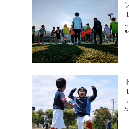
【
ソ
ル
【
『
た