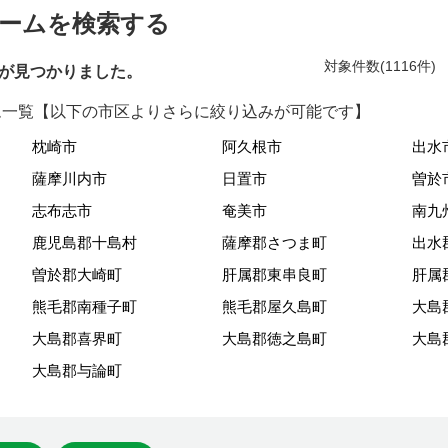
ームを検索する
対象件数(1116件
が見つかりました。
一覧【以下の市区よりさらに絞り込みが可能です】
枕崎市
阿久根市
出水
薩摩川内市
日置市
曽於
志布志市
奄美市
南九
鹿児島郡十島村
薩摩郡さつま町
出水
曽於郡大崎町
肝属郡東串良町
肝属
熊毛郡南種子町
熊毛郡屋久島町
大島
大島郡喜界町
大島郡徳之島町
大島
大島郡与論町