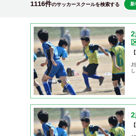
1116件
新
のサッカースクールを検索する
【
J
し
【