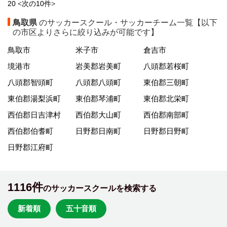
20
<
次の10件
>
鳥取県
のサッカースクール・サッカーチーム一覧【以下
の市区よりさらに絞り込みが可能です】
鳥取市
米子市
倉吉市
境港市
岩美郡岩美町
八頭郡若桜町
八頭郡智頭町
八頭郡八頭町
東伯郡三朝町
東伯郡湯梨浜町
東伯郡琴浦町
東伯郡北栄町
西伯郡日吉津村
西伯郡大山町
西伯郡南部町
西伯郡伯耆町
日野郡日南町
日野郡日野町
日野郡江府町
1116件
のサッカースクールを検索する
新着順
五十音順