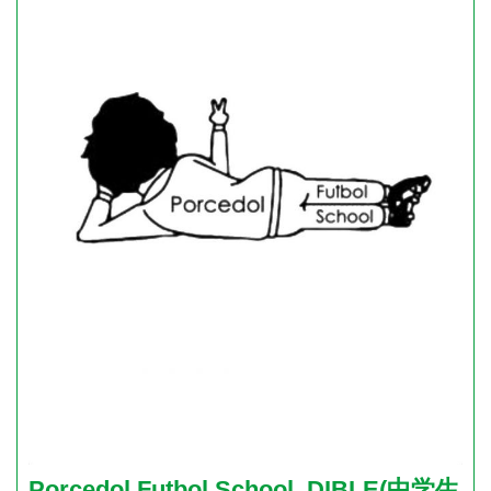
Porcedol.Futbol.School. DIBLE(中学生