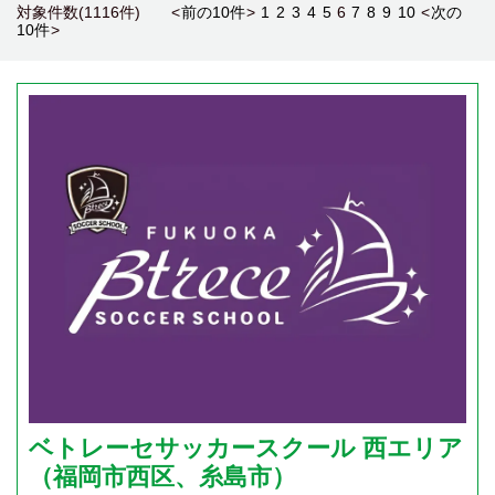
対象件数(1116件) <
前の10件
>
1
2
3
4
5
6
7
8
9
10
<
次の
10件
>
ベトレーセサッカースクール 西エリア
（福岡市西区、糸島市）