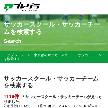
サッカースクール・サッカーチー
ムを検索する
Search
トップページ
＞
東京都のサッカースクール・サッカーチーム
を検索する
サッカースクール・サッカーチーム
を検索する
1116件
のサッカースクール・サッカーチームが見つか
りました。
対象件数(1116件) <
前の10件
>
1
2
3
4
5
6
7
8
9
10
<
次の10