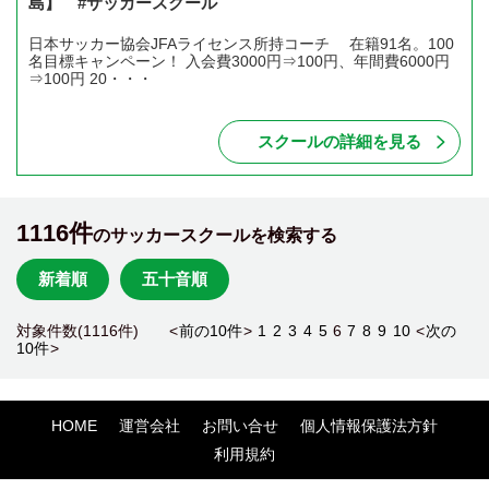
島】 #サッカースクール
日本サッカー協会JFAライセンス所持コーチ 在籍91名。100
名目標キャンペーン！ 入会費3000円⇒100円、年間費6000円
⇒100円 20・・・
スクールの詳細を見る
1116件
のサッカースクールを検索する
新着順
五十音順
対象件数(1116件) <
前の10件
>
1
2
3
4
5
6
7
8
9
10
<
次の
10件
>
HOME
運営会社
お問い合せ
個人情報保護法方針
利用規約