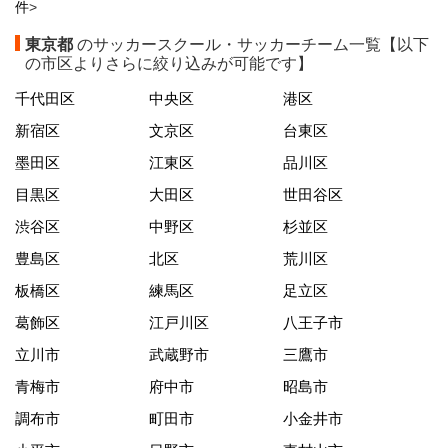
件
>
東京都
のサッカースクール・サッカーチーム一覧【以下
の市区よりさらに絞り込みが可能です】
千代田区
中央区
港区
新宿区
文京区
台東区
墨田区
江東区
品川区
目黒区
大田区
世田谷区
渋谷区
中野区
杉並区
豊島区
北区
荒川区
板橋区
練馬区
足立区
葛飾区
江戸川区
八王子市
立川市
武蔵野市
三鷹市
青梅市
府中市
昭島市
調布市
町田市
小金井市