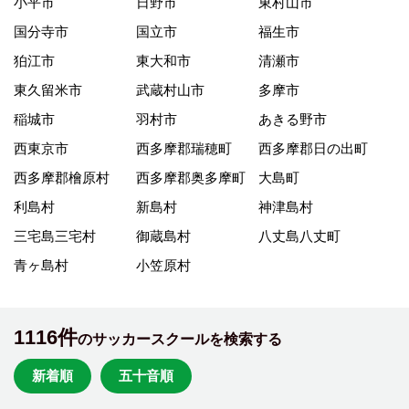
小平市
日野市
東村山市
国分寺市
国立市
福生市
狛江市
東大和市
清瀬市
東久留米市
武蔵村山市
多摩市
稲城市
羽村市
あきる野市
西東京市
西多摩郡瑞穂町
西多摩郡日の出町
西多摩郡檜原村
西多摩郡奥多摩町
大島町
利島村
新島村
神津島村
三宅島三宅村
御蔵島村
八丈島八丈町
青ヶ島村
小笠原村
1116件
のサッカースクールを検索する
新着順
五十音順