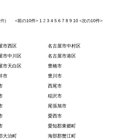
6件) <
前の10件
>
1
2
3
4
5
6
7
8
9
10
<
次の10件
>
屋市西区
名古屋市中村区
屋市中川区
名古屋市港区
屋市天白区
豊橋市
井市
豊川市
市
西尾市
市
稲沢市
市
尾張旭市
市
愛西市
市
愛知郡東郷町
郡大治町
海部郡蟹江町