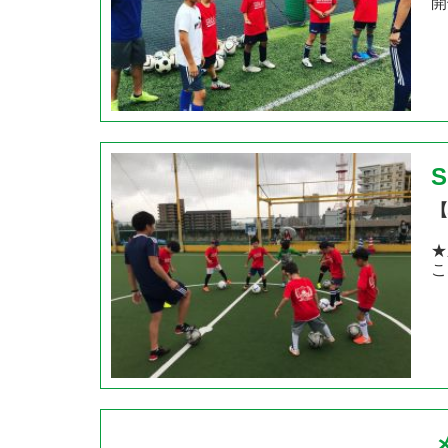
開
【
★
こ