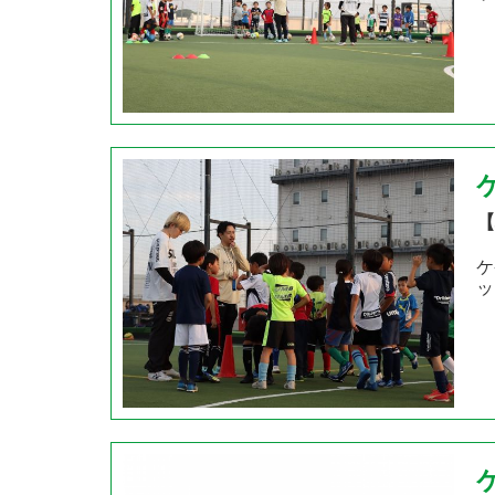
【
ケ
ッ