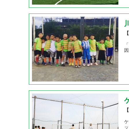
【
「
因
【
ケ
ッ