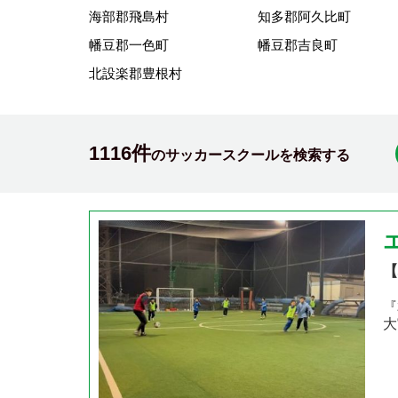
海部郡飛島村
知多郡阿久比町
幡豆郡一色町
幡豆郡吉良町
北設楽郡豊根村
1116件
のサッカースクールを検索する
【
『
大