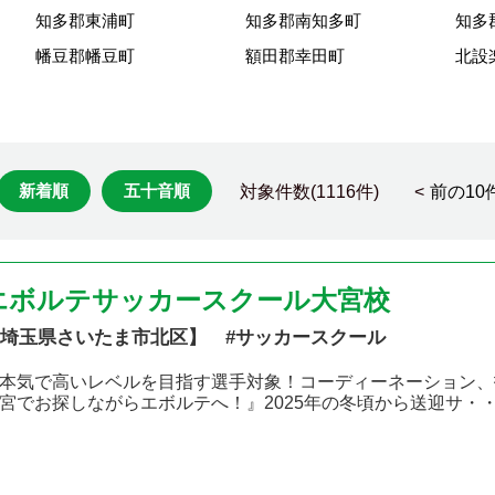
知多郡東浦町
知多郡南知多町
知多
幡豆郡幡豆町
額田郡幸田町
北設
新着順
五十音順
対象件数(1116件) <
前の10
エボルテサッカースクール大宮校
埼玉県さいたま市北区】 #サッカースクール
本気で高いレベルを目指す選手対象！コーディーネーション、
宮でお探しながらエボルテへ！』2025年の冬頃から送迎サ・