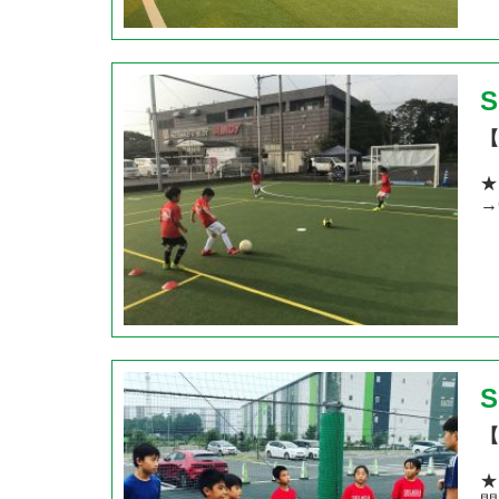
【
★
→
【
★