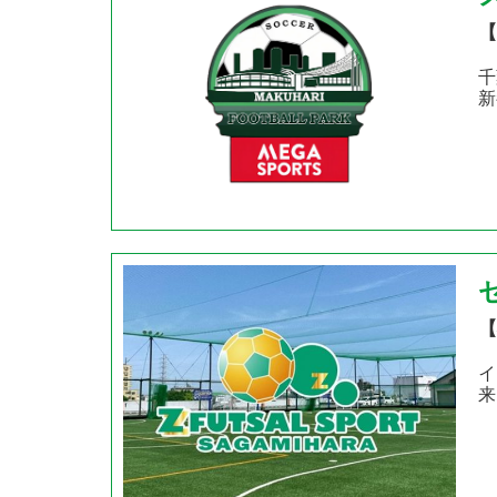
【
千
新
【
イ
来