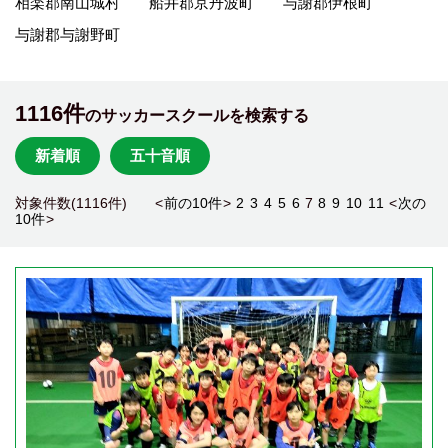
相楽郡南山城村
船井郡京丹波町
与謝郡伊根町
与謝郡与謝野町
1116件
のサッカースクールを検索する
新着順
五十音順
対象件数(1116件) <
前の10件
>
2
3
4
5
6
7
8
9
10
11
<
次の
10件
>