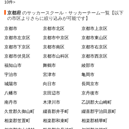
10件
>
京都府
のサッカースクール・サッカーチーム一覧【以下
の市区よりさらに絞り込みが可能です】
京都市
京都市北区
京都市上京区
京都市左京区
京都市中京区
京都市東山区
京都市下京区
京都市南区
京都市右京区
京都市伏見区
京都市山科区
京都市西京区
福知山市
舞鶴市
綾部市
宇治市
宮津市
亀岡市
城陽市
向日市
長岡京市
八幡市
京田辺市
京丹後市
南丹市
木津川市
乙訓郡大山崎町
久世郡久御山町
綴喜郡井手町
綴喜郡宇治田原町
相楽郡笠置町
相楽郡和束町
相楽郡精華町