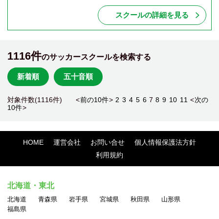
スクールの詳細を見る
1116件
のサッカースクールを検索する
新着順
五十音順
対象件数(1116件) <
前の10件
>
2
3
4
5
6
7
8
9
10
11
<
次の
10件
>
HOME
運営会社
お問い合せ
個人情報保護法方針
利用規約
北海道・東北
北海道
青森県
岩手県
宮城県
秋田県
山形県
福島県