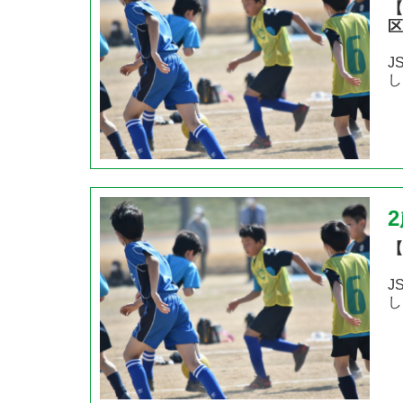
【
区
J
し
【
J
し