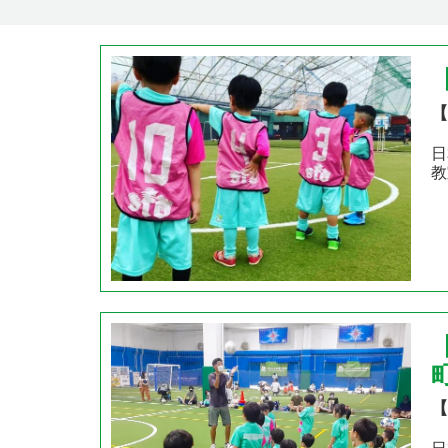
【
日
教
【