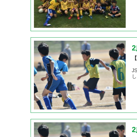
【
J
し