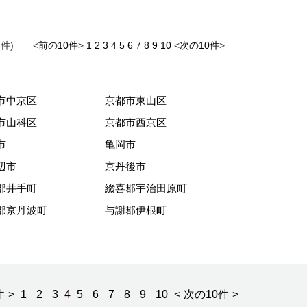
6件) <
前の10件
>
1
2
3
4
5
6
7
8
9
10
<
次の10件
>
市中京区
京都市東山区
市山科区
京都市西京区
市
亀岡市
辺市
京丹後市
郡井手町
綴喜郡宇治田原町
郡京丹波町
与謝郡伊根町
件
>
1
2
3
4
5
6
7
8
9
10
<
次の10件
>