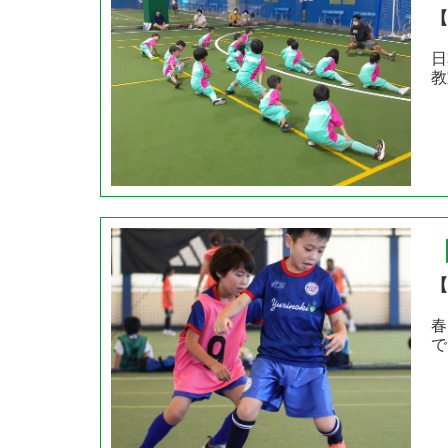
【
日
教
【
春
で