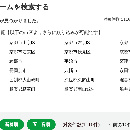
ームを検索する
対象件数(111
が見つかりました。
覧【以下の市区よりさらに絞り込みが可能です】
京都市上京区
京都市左京区
京都
京都市右京区
京都市伏見区
京都
綾部市
宇治市
宮津
長岡京市
八幡市
京田
乙訓郡大山崎町
久世郡久御山町
綴喜
相楽郡精華町
相楽郡南山城村
船井
新着順
五十音順
対象件数(1116件) <
前の10