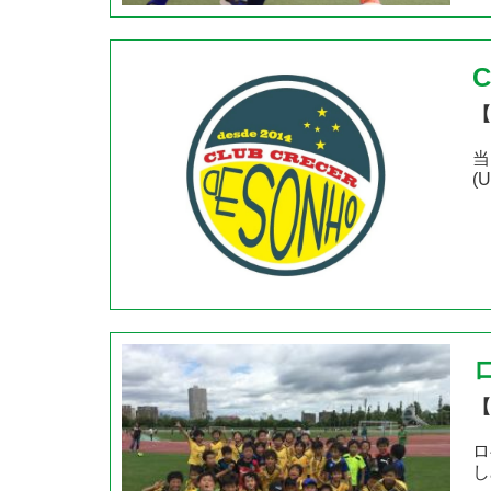
C
【
当
(
【
ロ
し