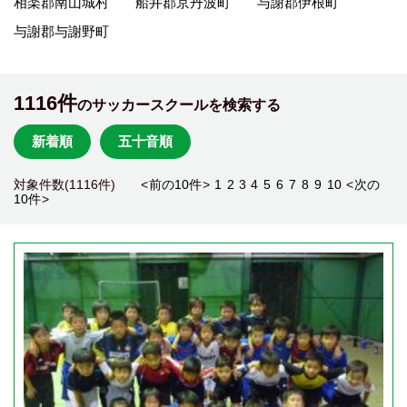
相楽郡南山城村
船井郡京丹波町
与謝郡伊根町
与謝郡与謝野町
1116件
のサッカースクールを検索する
新着順
五十音順
対象件数(1116件) <
前の10件
>
1
2
3
4
5
6
7
8
9
10
<
次の
10件
>