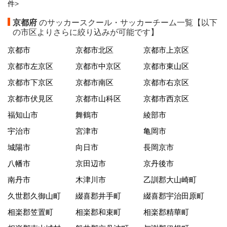
件
>
京都府
のサッカースクール・サッカーチーム一覧【以下
の市区よりさらに絞り込みが可能です】
京都市
京都市北区
京都市上京区
京都市左京区
京都市中京区
京都市東山区
京都市下京区
京都市南区
京都市右京区
京都市伏見区
京都市山科区
京都市西京区
福知山市
舞鶴市
綾部市
宇治市
宮津市
亀岡市
城陽市
向日市
長岡京市
八幡市
京田辺市
京丹後市
南丹市
木津川市
乙訓郡大山崎町
久世郡久御山町
綴喜郡井手町
綴喜郡宇治田原町
相楽郡笠置町
相楽郡和束町
相楽郡精華町