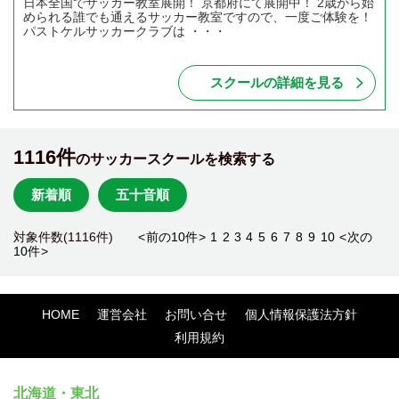
日本全国でサッカー教室展開！ 京都府にて展開中！ 2歳から始
められる誰でも通えるサッカー教室ですので、一度ご体験を！
パストケルサッカークラブは ・・・
スクールの詳細を見る
1116件
のサッカースクールを検索する
新着順
五十音順
対象件数(1116件) <
前の10件
>
1
2
3
4
5
6
7
8
9
10
<
次の
10件
>
HOME
運営会社
お問い合せ
個人情報保護法方針
利用規約
北海道・東北