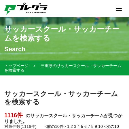
サッカースクール・サッカーチー
ムを検索する
Search
トップページ
＞
三重県のサッカースクール・サッカーチーム
を検索する
サッカースクール・サッカーチーム
を検索する
1116件
のサッカースクール・サッカーチームが見つか
りました。
対象件数(1116件) <
前の10件
>
1
2
3
4
5
6
7
8
9
10
<
次の10