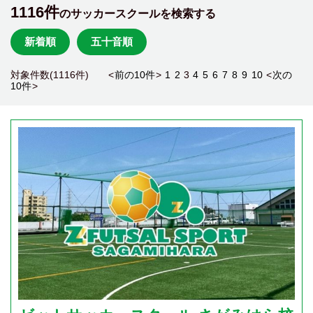
1116件
のサッカースクールを検索する
新着順
五十音順
対象件数(1116件) <
前の10件
>
1
2
3
4
5
6
7
8
9
10
<
次の
10件
>