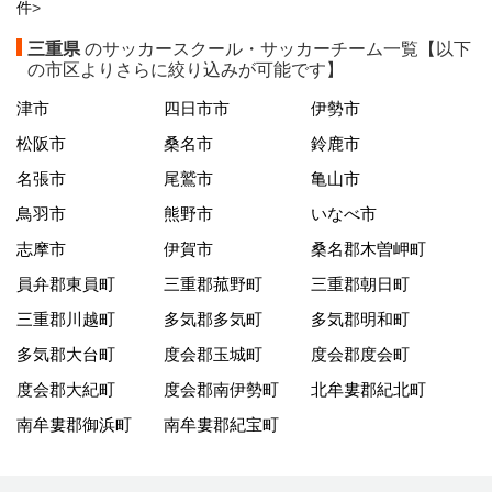
件
>
三重県
のサッカースクール・サッカーチーム一覧【以下
の市区よりさらに絞り込みが可能です】
津市
四日市市
伊勢市
松阪市
桑名市
鈴鹿市
名張市
尾鷲市
亀山市
鳥羽市
熊野市
いなべ市
志摩市
伊賀市
桑名郡木曽岬町
員弁郡東員町
三重郡菰野町
三重郡朝日町
三重郡川越町
多気郡多気町
多気郡明和町
多気郡大台町
度会郡玉城町
度会郡度会町
度会郡大紀町
度会郡南伊勢町
北牟婁郡紀北町
南牟婁郡御浜町
南牟婁郡紀宝町