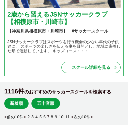
2歳から習えるJSNサッカークラブ
【相模原市・川崎市】
【神奈川県相模原市・川崎市】 #サッカースクール
JSNサッカークラブはスポーツを行う機会の少ない年代の子供
達に、 スポーツの楽しさを伝える事を目的とし、地域に密着し
た形で活動しています。 キッズコース・・・
スクール詳細を見る
1116件
のおすすめのサッカースクールを検索する
新着順
五十音順
<
前の10件
>
2
3
4
5
6
7
8
9
10
11
<
次の10件
>