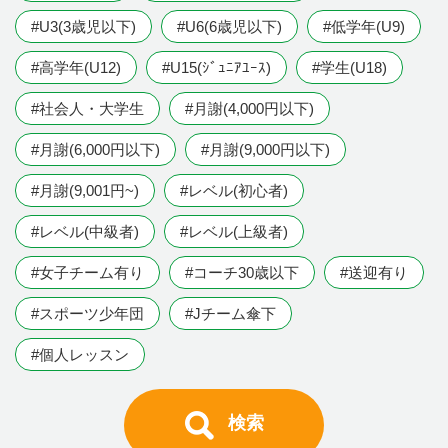
#U3(3歳児以下)
#U6(6歳児以下)
#低学年(U9)
#高学年(U12)
#U15(ｼﾞｭﾆｱﾕｰｽ)
#学生(U18)
#社会人・大学生
#月謝(4,000円以下)
#月謝(6,000円以下)
#月謝(9,000円以下)
#月謝(9,001円~)
#レベル(初心者)
#レベル(中級者)
#レベル(上級者)
#女子チーム有り
#コーチ30歳以下
#送迎有り
#スポーツ少年団
#Jチーム傘下
#個人レッスン
検索