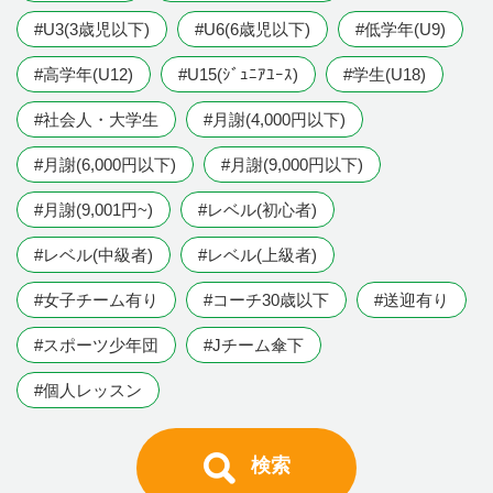
#U3(3歳児以下)
#U6(6歳児以下)
#低学年(U9)
#高学年(U12)
#U15(ｼﾞｭﾆｱﾕｰｽ)
#学生(U18)
#社会人・大学生
#月謝(4,000円以下)
#月謝(6,000円以下)
#月謝(9,000円以下)
#月謝(9,001円~)
#レベル(初心者)
#レベル(中級者)
#レベル(上級者)
#女子チーム有り
#コーチ30歳以下
#送迎有り
#スポーツ少年団
#Jチーム傘下
#個人レッスン
検索