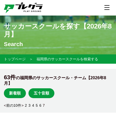
サッカースクールを探す【
2026年8
月】
Search
トップページ
＞
福岡県のサッカースクールを検索する
63件
の福岡県のサッカースクール・チーム【
2026年8
月】
新着順
五十音順
<
前の10件
>
2
3
4
5
6
7