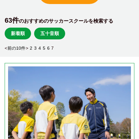
63件
のおすすめのサッカースクールを検索する
新着順
五十音順
<
前の10件
>
2
3
4
5
6
7