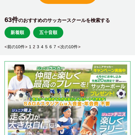
63件
のおすすめのサッカースクールを検索する
新着順
五十音順
<
前の10件
>
1
2
3
4
5
6
7
<
次の10件
>