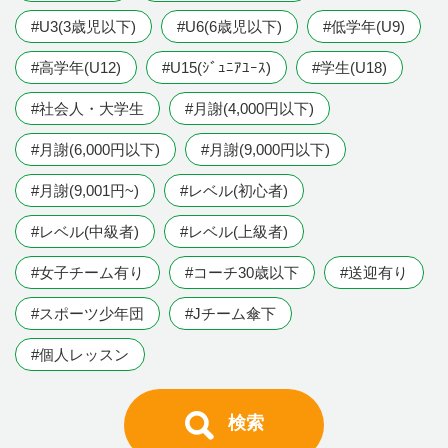
#U3(3歳児以下)
#U6(6歳児以下)
#低学年(U9)
#高学年(U12)
#U15(ｼﾞｭﾆｱﾕｰｽ)
#学生(U18)
#社会人・大学生
#月謝(4,000円以下)
#月謝(6,000円以下)
#月謝(9,000円以下)
#月謝(9,001円~)
#レベル(初心者)
#レベル(中級者)
#レベル(上級者)
#女子チーム有り
#コーチ30歳以下
#送迎有り
#スポーツ少年団
#Jチーム傘下
#個人レッスン
検索