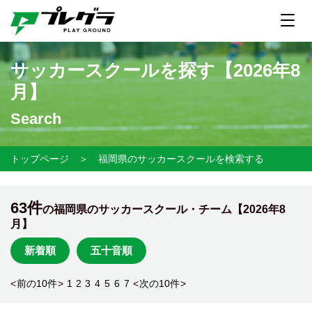
サッカースクールを探す【
2026年8
月】
Search
トップページ
＞
福岡県のサッカースクールを検索する
63件
の福岡県のサッカースクール・チーム【
2026年8
月】
新着順
五十音順
<
前の10件
>
1
2
3
4
5
6
7
<
次の10件
>