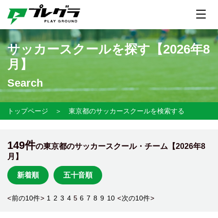
サッカースクールを探す【
2026年8
月】
Search
トップページ
＞
東京都のサッカースクールを検索する
149件
の東京都のサッカースクール・チーム【
2026年8
月】
新着順
五十音順
<
前の10件
>
1
2
3
4
5
6
7
8
9
10
<
次の10件
>