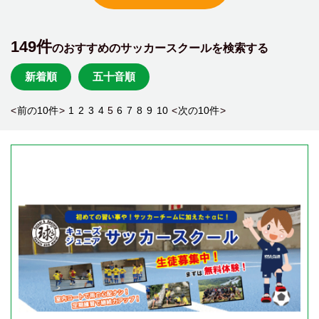
149件
のおすすめのサッカースクールを検索する
新着順
五十音順
<
前の10件
>
1
2
3
4
5
6
7
8
9
10
<
次の10件
>