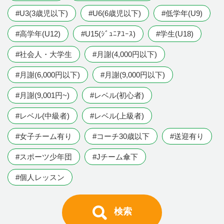
#U3(3歳児以下)
#U6(6歳児以下)
#低学年(U9)
#高学年(U12)
#U15(ｼﾞｭﾆｱﾕｰｽ)
#学生(U18)
#社会人・大学生
#月謝(4,000円以下)
#月謝(6,000円以下)
#月謝(9,000円以下)
#月謝(9,001円~)
#レベル(初心者)
#レベル(中級者)
#レベル(上級者)
#女子チーム有り
#コーチ30歳以下
#送迎有り
#スポーツ少年団
#Jチーム傘下
#個人レッスン
検索