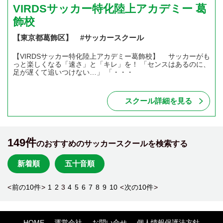
VIRDSサッカー特化陸上アカデミー 葛
飾校
【東京都葛飾区】 #サッカースクール
【VIRDSサッカー特化陸上アカデミー葛飾校】 サッカーがも
っと楽しくなる「速さ」と「キレ」を！ 「センスはあるのに、
足が遅くて追いつけない…」 「・・・
スクール詳細を見る
149件
のおすすめのサッカースクールを検索する
新着順
五十音順
<
前の10件
>
1
2
3
4
5
6
7
8
9
10
<
次の10件
>
HOME
運営会社
お問い合せ
個人情報保護法方針