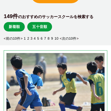
149件
のおすすめのサッカースクールを検索する
新着順
五十音順
<
前の10件
>
1
2
3
4
5
6
7
8
9
10
<
次の10件
>