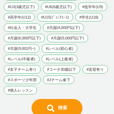
#U3(3歳児以下)
#U6(6歳児以下)
#低学年(U9)
#高学年(U12)
#U15(ｼﾞｭﾆｱﾕｰｽ)
#学生(U18)
#社会人・大学生
#月謝(4,000円以下)
#月謝(6,000円以下)
#月謝(9,000円以下)
#月謝(9,001円~)
#レベル(初心者)
#レベル(中級者)
#レベル(上級者)
#女子チーム有り
#コーチ30歳以下
#送迎有り
#スポーツ少年団
#Jチーム傘下
#個人レッスン
検索