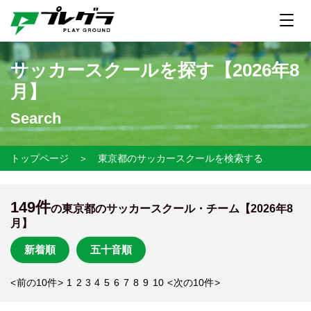
サッカースクールを探す【
2026年8
月】
Search
トップページ
＞
東京都のサッカースクールを検索する
149件
の東京都のサッカースクール・チーム【
2026年8
月】
新着順
五十音順
<
前の10件
>
1
2
3
4
5
6
7
8
9
10
<
次の10件
>