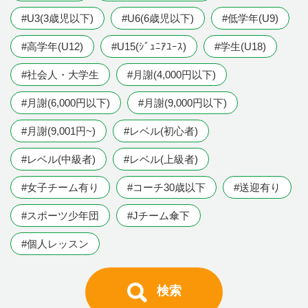
#U3(3歳児以下)
#U6(6歳児以下)
#低学年(U9)
#高学年(U12)
#U15(ｼﾞｭﾆｱﾕｰｽ)
#学生(U18)
#社会人・大学生
#月謝(4,000円以下)
#月謝(6,000円以下)
#月謝(9,000円以下)
#月謝(9,001円~)
#レベル(初心者)
#レベル(中級者)
#レベル(上級者)
#女子チーム有り
#コーチ30歳以下
#送迎有り
#スポーツ少年団
#Jチーム傘下
#個人レッスン
検索