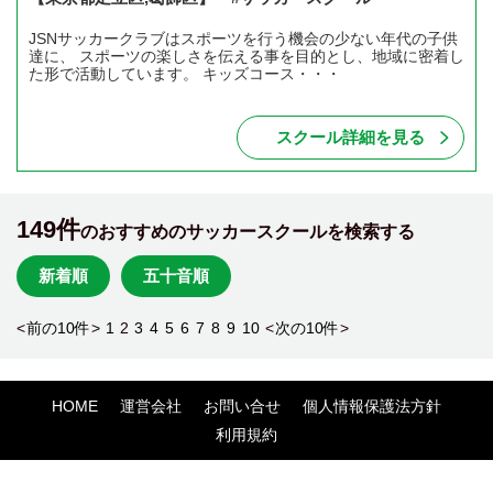
JSNサッカークラブはスポーツを行う機会の少ない年代の子供
達に、 スポーツの楽しさを伝える事を目的とし、地域に密着し
た形で活動しています。 キッズコース・・・
スクール詳細を見る
149件
のおすすめのサッカースクールを検索する
新着順
五十音順
<
前の10件
>
1
2
3
4
5
6
7
8
9
10
<
次の10件
>
HOME
運営会社
お問い合せ
個人情報保護法方針
利用規約