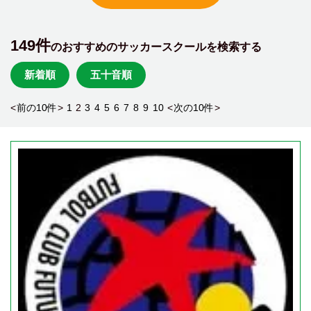
149件
のおすすめのサッカースクールを検索する
新着順
五十音順
<
前の10件
>
1
2
3
4
5
6
7
8
9
10
<
次の10件
>