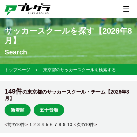
サッカースクールを探す【
2026年8
月】
Search
トップページ
＞
東京都のサッカースクールを検索する
149件
の東京都のサッカースクール・チーム【
2026年8
月】
新着順
五十音順
<
前の10件
>
1
2
3
4
5
6
7
8
9
10
<
次の10件
>