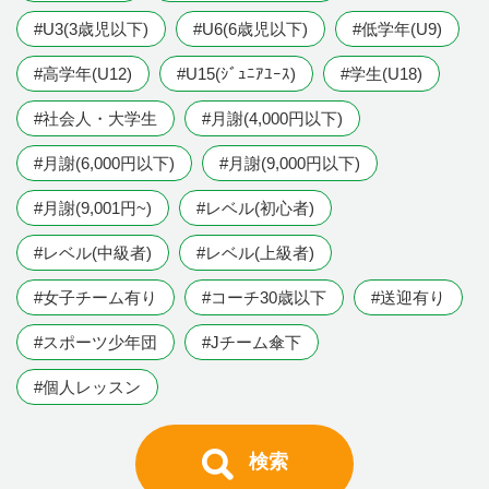
#U3(3歳児以下)
#U6(6歳児以下)
#低学年(U9)
#高学年(U12)
#U15(ｼﾞｭﾆｱﾕｰｽ)
#学生(U18)
#社会人・大学生
#月謝(4,000円以下)
#月謝(6,000円以下)
#月謝(9,000円以下)
#月謝(9,001円~)
#レベル(初心者)
#レベル(中級者)
#レベル(上級者)
#女子チーム有り
#コーチ30歳以下
#送迎有り
#スポーツ少年団
#Jチーム傘下
#個人レッスン
検索