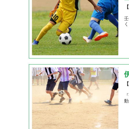
【
壬
く
【
『
動