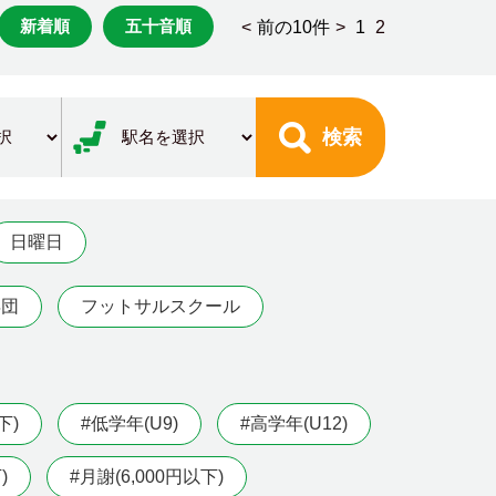
新着順
五十音順
<
前の10件
>
1
2
検索
日曜日
年団
フットサルスクール
下)
#低学年(U9)
#高学年(U12)
)
#月謝(6,000円以下)