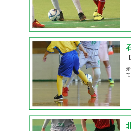
【
愛
て