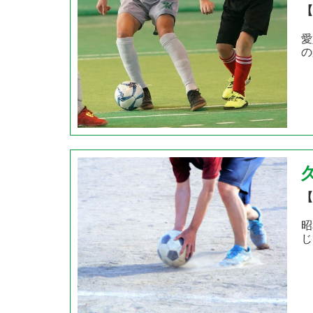
【
愛
の
【
昭
じ