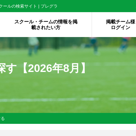
ールの検索サイト | プレグラ
スクール・チームの情報を掲
掲載チーム様
載されたい方
ログイン
探す【
2026年8月】
する