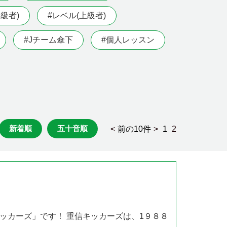
級者)
#レベル(上級者)
#Jチーム傘下
#個人レッスン
新着順
五十音順
<
前の10件
>
1
2
ッカーズ」です！ 重信キッカーズは、1９８８