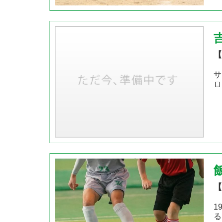
【
サ
ロ
【
1
る