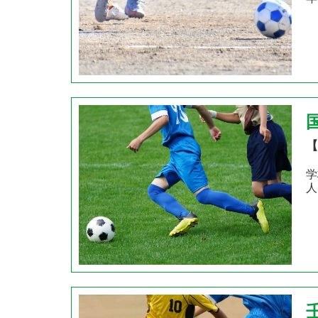
【
学
人