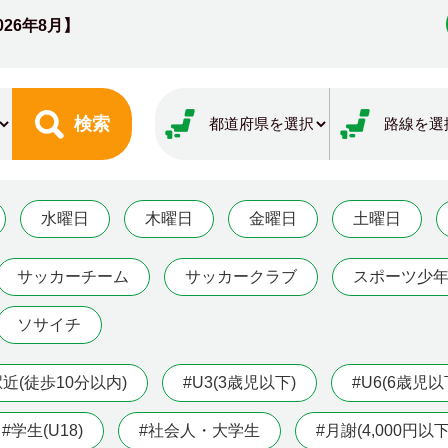
026年8月】
検索
水曜日
木曜日
金曜日
土曜日
サッカーチーム
サッカークラブ
スポーツ少
ソサイチ
駅近(徒歩10分以内)
#U3(3歳児以下)
#U6(6歳児以
#学生(U18)
#社会人・大学生
#月謝(4,000円以下