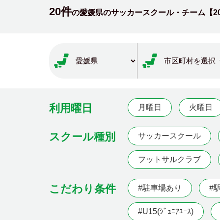
20件
の愛媛県のサッカースクール・チーム【
2
利用曜日
月曜日
火曜日
スクール種別
サッカースクール
フットサルクラブ
こだわり条件
#駐車場あり
#
#U15(ｼﾞｭﾆｱﾕｰｽ)