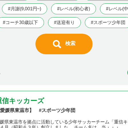
#月謝(9,001円~)
#レベル(初心者)
#レベル(中
#コーチ30歳以下
#送迎有り
#スポーツ少年団
検索
る
重信キッカーズ
愛媛県東温市】 #スポーツ少年団
媛県東温市を拠点に活動している少年サッカーチーム「重信キ
４月（昭和６３年）創立しました。 チーム名は、当・・・