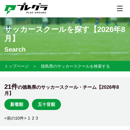
サッカースクールを探す【
2026年8
月】
Search
トップページ
＞
徳島県のサッカースクールを検索する
21件
の徳島県のサッカースクール・チーム【
2026年8
月】
新着順
五十音順
<
前の10件
>
1
2
3