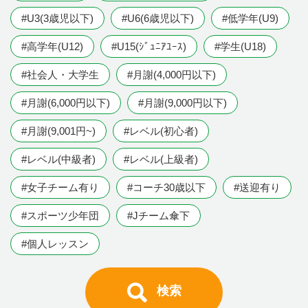
#U3(3歳児以下)
#U6(6歳児以下)
#低学年(U9)
#高学年(U12)
#U15(ｼﾞｭﾆｱﾕｰｽ)
#学生(U18)
#社会人・大学生
#月謝(4,000円以下)
#月謝(6,000円以下)
#月謝(9,000円以下)
#月謝(9,001円~)
#レベル(初心者)
#レベル(中級者)
#レベル(上級者)
#女子チーム有り
#コーチ30歳以下
#送迎有り
#スポーツ少年団
#Jチーム傘下
#個人レッスン
検索