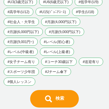
#U3(3歳児以下)
#U6(6歳児以下)
#低学年(U9)
#高学年(U12)
#U15(ｼﾞｭﾆｱﾕｰｽ)
#学生(U18)
#社会人・大学生
#月謝(4,000円以下)
#月謝(6,000円以下)
#月謝(9,000円以下)
#月謝(9,001円~)
#レベル(初心者)
#レベル(中級者)
#レベル(上級者)
#女子チーム有り
#コーチ30歳以下
#送迎有り
#スポーツ少年団
#Jチーム傘下
#個人レッスン
検索