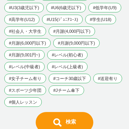
#U3(3歳児以下)
#U6(6歳児以下)
#低学年(U9)
#高学年(U12)
#U15(ｼﾞｭﾆｱﾕｰｽ)
#学生(U18)
#社会人・大学生
#月謝(4,000円以下)
#月謝(6,000円以下)
#月謝(9,000円以下)
#月謝(9,001円~)
#レベル(初心者)
#レベル(中級者)
#レベル(上級者)
#女子チーム有り
#コーチ30歳以下
#送迎有り
#スポーツ少年団
#Jチーム傘下
#個人レッスン
検索