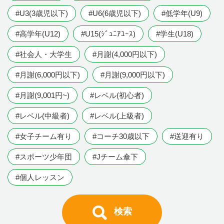
#U3(3歳児以下)
#U6(6歳児以下)
#低学年(U9)
#高学年(U12)
#U15(ｼﾞｭﾆｱﾕｰｽ)
#学生(U18)
#社会人・大学生
#月謝(4,000円以下)
#月謝(6,000円以下)
#月謝(9,000円以下)
#月謝(9,001円~)
#レベル(初心者)
#レベル(中級者)
#レベル(上級者)
#女子チーム有り
#コーチ30歳以下
#送迎有り
#スポーツ少年団
#Jチーム傘下
#個人レッスン
検索