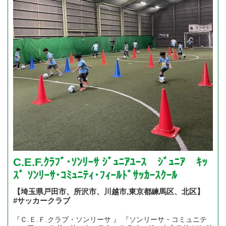
C.E.F.ｸﾗﾌﾞ･ｿﾝﾘｰｻ ｼﾞｭﾆｱﾕｰｽ ｼﾞｭﾆｱ ｷｯ
ｽﾞ ｿﾝﾘｰｻ･ｺﾐｭﾆﾃｨ･ﾌｨｰﾙﾄﾞｻｯｶｰｽｸｰﾙ
【埼玉県戸田市、所沢市、川越市,東京都練馬区、北区】
#サッカークラブ
『Ｃ.Ｅ.Ｆ.クラブ・ソンリーサ 』 『ソンリーサ・コミュニテ