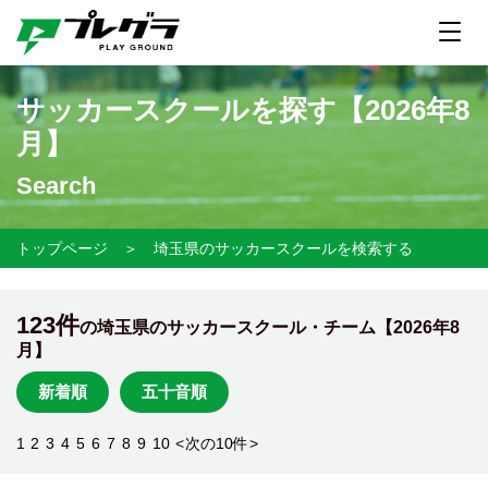
サッカースクールを探す【
2026年8
月】
Search
トップページ
＞
埼玉県のサッカースクールを検索する
123件
の埼玉県のサッカースクール・チーム【
2026年8
月】
新着順
五十音順
1
2
3
4
5
6
7
8
9
10
<
次の10件
>