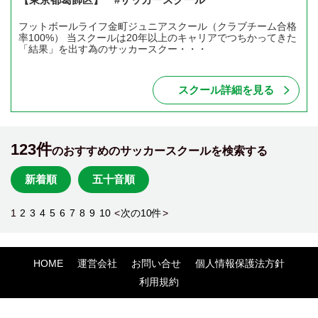
フットボールライフ金町ジュニアスクール（クラブチーム合格
率100%） 当スクールは20年以上のキャリアでつちかってきた
「結果」を出す為のサッカースクー・・・
スクール詳細を見る
123件
のおすすめのサッカースクールを検索する
新着順
五十音順
1
2
3
4
5
6
7
8
9
10
<
次の10件
>
HOME
運営会社
お問い合せ
個人情報保護法方針
利用規約