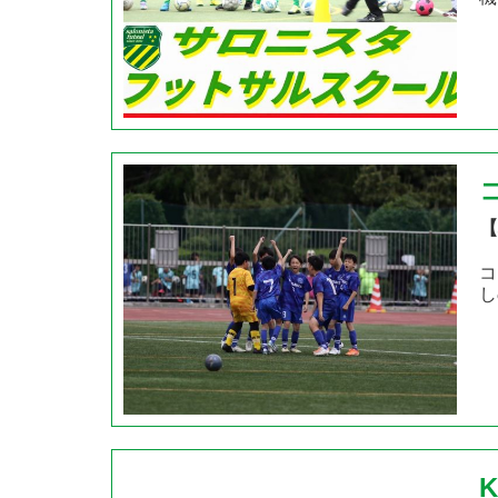
【
コ
し