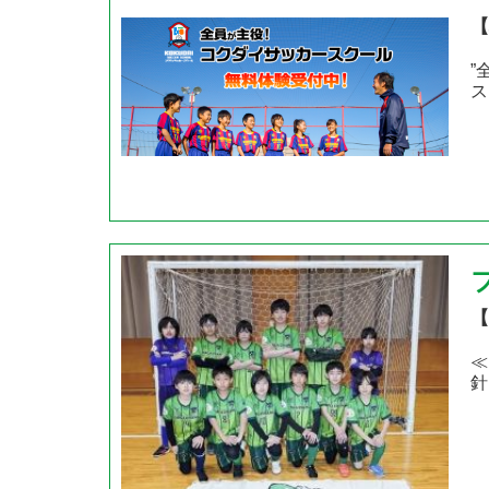
【
”
ス
【
≪
針