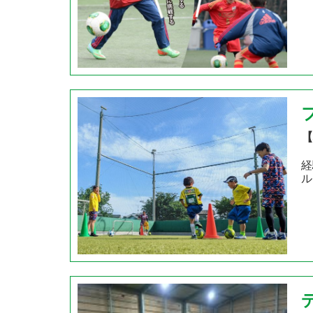
【
経
ル