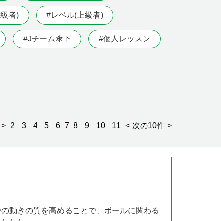
級者)
#レベル(上級者)
#Jチーム傘下
#個人レッスン
>
2
3
4
5
6
7
8
9
10
11
<
次の10件
>
での動きの質を高めることで、ボールに関わる
・・・