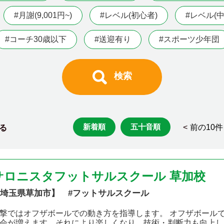
#月謝(9,001円~)
#レベル(初心者)
#レベル(中
#コーチ30歳以下
#送迎有り
#スポーツ少年団
検索
新着順
五十音順
<
前の10件
る
サロニスタフットサルスクール 草加校
埼玉県草加市】 #フットサルスクール
撃ではオフザボールでの動き方を指導します。 オフザボール
会が増えます。それにより楽しくなり、技術・判断力も向上し