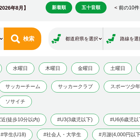
新着順
五十音順
<
前の10件
2026年8月】
検索
水曜日
木曜日
金曜日
土曜日
サッカーチーム
サッカークラブ
スポーツ少
ソサイチ
駅近(徒歩10分以内)
#U3(3歳児以下)
#U6(6歳児以
#学生(U18)
#社会人・大学生
#月謝(4,000円以下