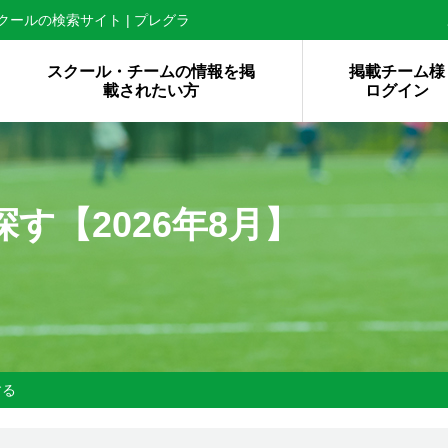
ールの検索サイト | プレグラ
スクール・チームの情報を掲
掲載チーム様
載されたい方
ログイン
探す【
2026年8月】
する