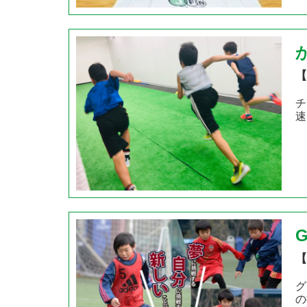
【
チ
速
【
グ
の