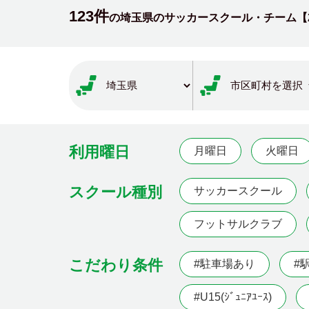
123件
の埼玉県のサッカースクール・チーム【
利用曜日
月曜日
火曜日
スクール種別
サッカースクール
フットサルクラブ
こだわり条件
#駐車場あり
#
#U15(ｼﾞｭﾆｱﾕｰｽ)