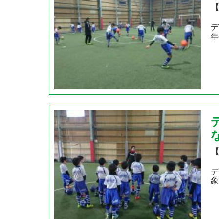
【
デ
年
【
デ
象