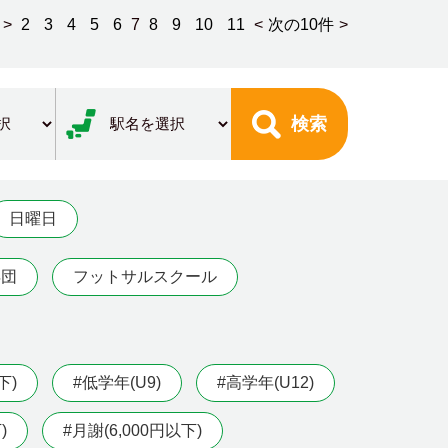
>
2
3
4
5
6
7
8
9
10
11
<
次の10件
>
検索
日曜日
年団
フットサルスクール
下)
#低学年(U9)
#高学年(U12)
)
#月謝(6,000円以下)