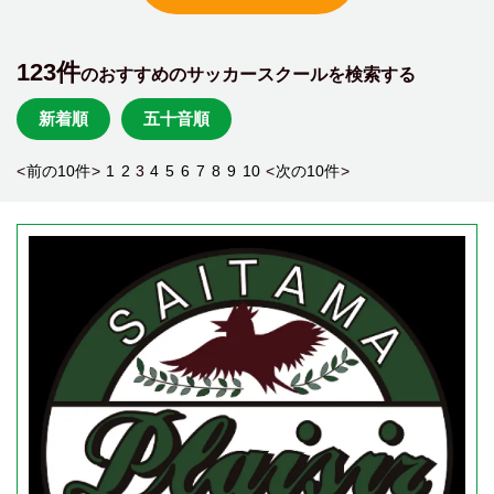
123件
のおすすめのサッカースクールを検索する
新着順
五十音順
<
前の10件
>
1
2
3
4
5
6
7
8
9
10
<
次の10件
>