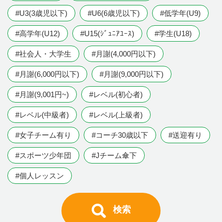
#U3(3歳児以下)
#U6(6歳児以下)
#低学年(U9)
#高学年(U12)
#U15(ｼﾞｭﾆｱﾕｰｽ)
#学生(U18)
#社会人・大学生
#月謝(4,000円以下)
#月謝(6,000円以下)
#月謝(9,000円以下)
#月謝(9,001円~)
#レベル(初心者)
#レベル(中級者)
#レベル(上級者)
#女子チーム有り
#コーチ30歳以下
#送迎有り
#スポーツ少年団
#Jチーム傘下
#個人レッスン
検索