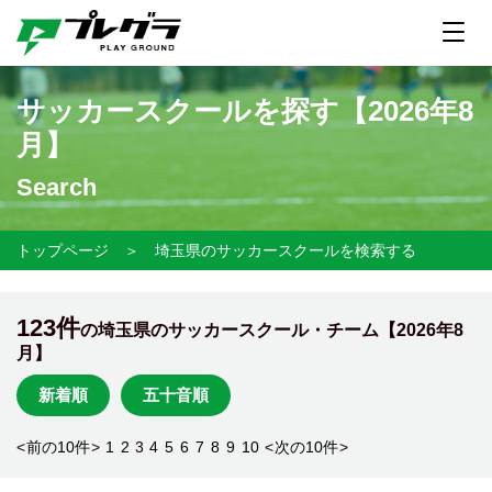
サッカースクールを探す【
2026年8
月】
Search
トップページ
＞
埼玉県のサッカースクールを検索する
123件
の埼玉県のサッカースクール・チーム【
2026年8
月】
新着順
五十音順
<
前の10件
>
1
2
3
4
5
6
7
8
9
10
<
次の10件
>