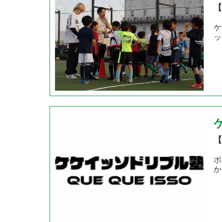
【
ケ
ッ
【
ボ
か