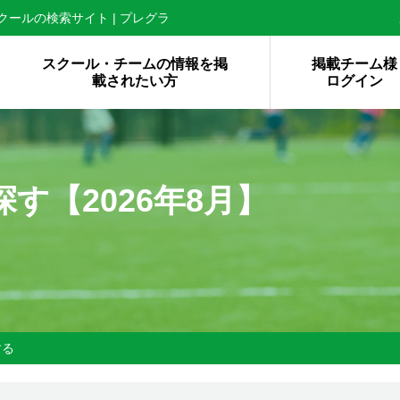
ールの検索サイト | プレグラ
スクール・チームの情報を掲
掲載チーム様
載されたい方
ログイン
探す【
2026年8月】
する