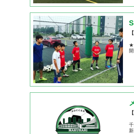
【
★
開
【
千
新