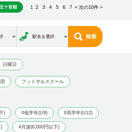
五十音順
1
2
3
4
5
6
7
<
次の10件
>
検索
日曜日
年団
フットサルスクール
下)
#低学年(U9)
#高学年(U12)
)
#月謝(6,000円以下)