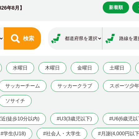
新着順
026年8月】
検索
水曜日
木曜日
金曜日
土曜日
サッカーチーム
サッカークラブ
スポーツ少
ソサイチ
駅近(徒歩10分以内)
#U3(3歳児以下)
#U6(6歳児以
#学生(U18)
#社会人・大学生
#月謝(4,000円以下