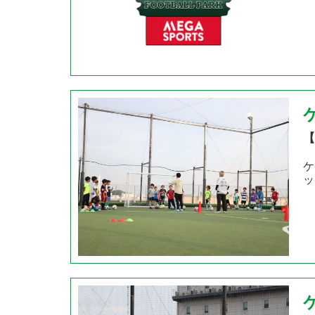
【
ケ
ッ