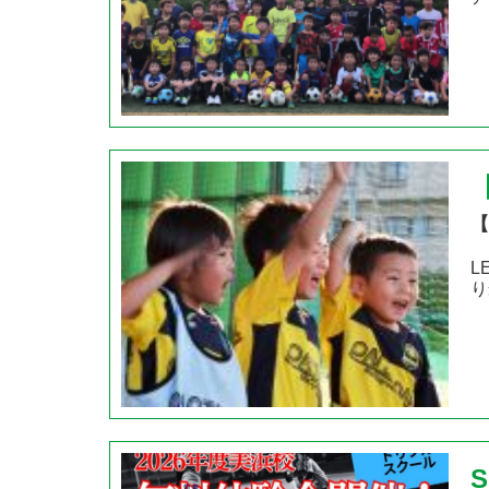
【
L
り