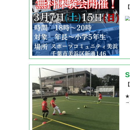
【
【
★
→