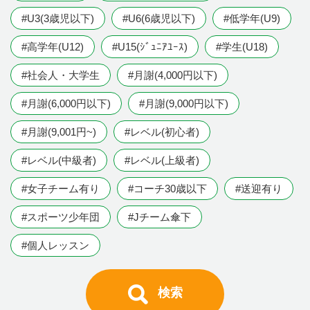
#U3(3歳児以下)
#U6(6歳児以下)
#低学年(U9)
#高学年(U12)
#U15(ｼﾞｭﾆｱﾕｰｽ)
#学生(U18)
#社会人・大学生
#月謝(4,000円以下)
#月謝(6,000円以下)
#月謝(9,000円以下)
#月謝(9,001円~)
#レベル(初心者)
#レベル(中級者)
#レベル(上級者)
#女子チーム有り
#コーチ30歳以下
#送迎有り
#スポーツ少年団
#Jチーム傘下
#個人レッスン
検索