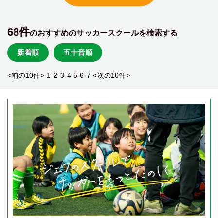
68件
のおすすめのサッカースクールを検索する
新着順
五十音順
<
前の10件
>
1
2
3
4
5
6
7
<
次の10件
>