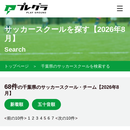
サッカースクールを探す【
2026年8
月】
Search
トップページ
＞
千葉県のサッカースクールを検索する
68件
の千葉県のサッカースクール・チーム【
2026年8
月】
新着順
五十音順
<
前の10件
>
1
2
3
4
5
6
7
<
次の10件
>