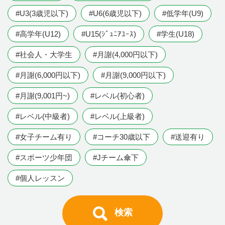
#U3(3歳児以下)
#U6(6歳児以下)
#低学年(U9)
#高学年(U12)
#U15(ｼﾞｭﾆｱﾕｰｽ)
#学生(U18)
#社会人・大学生
#月謝(4,000円以下)
#月謝(6,000円以下)
#月謝(9,000円以下)
#月謝(9,001円~)
#レベル(初心者)
#レベル(中級者)
#レベル(上級者)
#女子チーム有り
#コーチ30歳以下
#送迎有り
#スポーツ少年団
#Jチーム傘下
#個人レッスン
検索