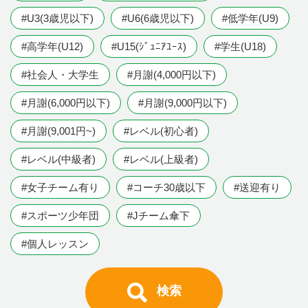
#U3(3歳児以下)
#U6(6歳児以下)
#低学年(U9)
#高学年(U12)
#U15(ｼﾞｭﾆｱﾕｰｽ)
#学生(U18)
#社会人・大学生
#月謝(4,000円以下)
#月謝(6,000円以下)
#月謝(9,000円以下)
#月謝(9,001円~)
#レベル(初心者)
#レベル(中級者)
#レベル(上級者)
#女子チーム有り
#コーチ30歳以下
#送迎有り
#スポーツ少年団
#Jチーム傘下
#個人レッスン
検索