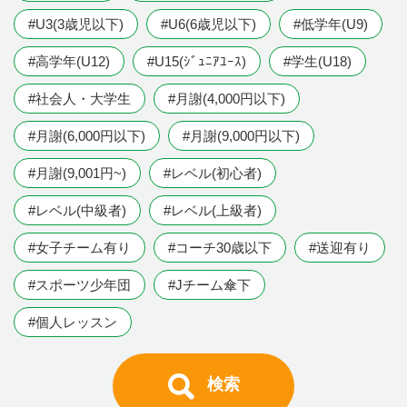
#U3(3歳児以下)
#U6(6歳児以下)
#低学年(U9)
#高学年(U12)
#U15(ｼﾞｭﾆｱﾕｰｽ)
#学生(U18)
#社会人・大学生
#月謝(4,000円以下)
#月謝(6,000円以下)
#月謝(9,000円以下)
#月謝(9,001円~)
#レベル(初心者)
#レベル(中級者)
#レベル(上級者)
#女子チーム有り
#コーチ30歳以下
#送迎有り
#スポーツ少年団
#Jチーム傘下
#個人レッスン
検索